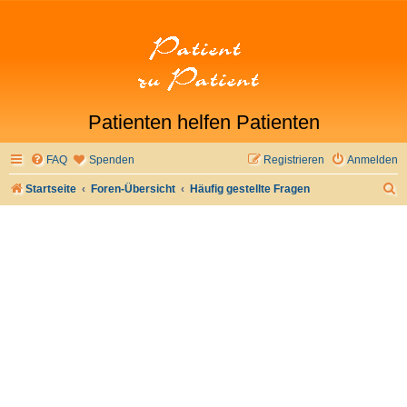
Patienten helfen Patienten
FAQ
Spenden
Registrieren
Anmelden
S
Startseite
Foren-Übersicht
Häufig gestellte Fragen
u
c
h
e