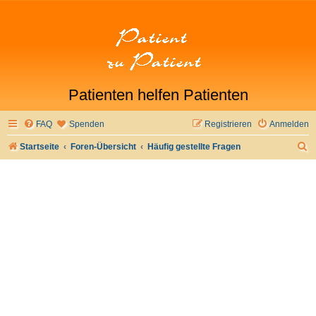
Patienten helfen Patienten
FAQ
Spenden
Registrieren
Anmelden
S
Startseite
Foren-Übersicht
Häufig gestellte Fragen
u
c
h
e