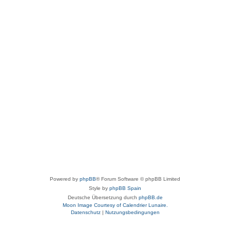
Powered by
phpBB
® Forum Software © phpBB Limited
Style by
phpBB Spain
Deutsche Übersetzung durch
phpBB.de
Moon Image Courtesy of Calendrier Lunaire.
Datenschutz
|
Nutzungsbedingungen
aw