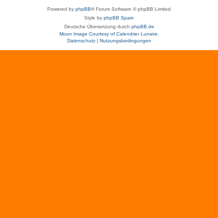
Powered by
phpBB
® Forum Software © phpBB Limited
Style by
phpBB Spain
Deutsche Übersetzung durch
phpBB.de
Moon Image Courtesy of Calendrier Lunaire.
Datenschutz
|
Nutzungsbedingungen