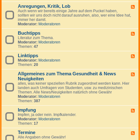
-
Anregungen, Kritik, Lob
W
F
i
Auch wenn wir bereits einige Jahre auf dem Puckel haben,
e
c
sollten wir uns doch nicht darauf ausruhen, also, wer eine Idee hat,
e
h
immer her damit.
d
t
Moderator:
Moderatoren
-
i
A
g
Buchtipps
n
F
e
r
Literatur zum Thema.
e
H
e
Moderator:
Moderatoren
e
i
g
Themen:
47
d
n
u
-
w
n
Linktipps
B
F
e
g
u
Moderator:
Moderatoren
e
i
e
c
Themen:
20
e
s
n
h
d
e
,
t
Allgemeines zum Thema Gesundheit & News
-
F
K
i
L
Neuigkeiten
e
r
p
i
e
alles, was keiner speziellen Rubrik zugeordnet werden kann. Hier
i
p
n
d
landen auch Umfragen von Studenten, usw. zu medizinischen
t
s
k
-
Themen. Alle News/Neuigkeiten natürlich ohne Gewähr
i
t
A
Moderator:
Moderatoren
k
i
l
Themen:
387
,
p
l
L
p
g
Impfung
F
o
s
e
Impfen, ja oder nein. Impfkalender.
e
b
m
Moderator:
Moderatoren
e
e
Themen:
17
d
i
-
n
Termine
I
F
e
m
Alle Angaben ohne Gewähr!
e
s