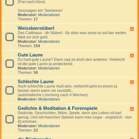
r
r
(Frei nach Alina)
-
u
a
P
m
u
Sozusagen ein 'Seelarium'
s
M
c
Moderator:
Moderatoren
y
i
h
Themen:
17
c
ß
h
b
Weissbierstüberl
e
F
r
-
Das Caféhaus - äh Stüberl - für alles was sonst so auf der weiten
e
a
d
Welt vor sich geht.
e
u
i
Moderator:
Moderatoren
d
c
e
Themen:
154
-
h
S
W
e
Gute Laune
e
F
e
i
Du hast gute Laune? Dann sag es doch den anderen. Vielleicht
e
l
s
ist die gute Laune ja ansteckend.
e
e
s
Moderator:
Moderatoren
d
b
Themen:
59
-
i
G
e
Schlechte Laune
u
F
r
t
Auch schlechte Laune muß sein, vielleicht geht es einem ja
e
s
e
besser, wenn wann sie rausläßt...
e
t
L
(automatische Löschung nach 4 Wochen)
d
ü
a
Moderator:
Moderatoren
-
b
u
S
e
n
Gedichte & Meditation & Forenspiele
c
F
r
e
h
Gedichte, Geschichten, Witze, Spiele, denn das Leben ist hart
e
l
l
genug. Und mit manchen Spielen kann man sogar - angeblich - den
e
e
IQ erhöhen.
d
c
Moderator:
Moderatoren
-
h
Themen:
23
G
t
e
e
d