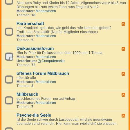
-
i
Alles ums Baby und Kinder bis 12 Jahre; Allgemeines von A bis Z, von
-
A
e
Blähungen bis zum ersten Zahn, was fängt mit A an?
K
p
b
Moderator:
Moderatoren
i
o
t
Themen:
18
n
t
i
d
h
n
Partnerschaft
e
F
e
d
r
und Krankheit, geht das, wie geht das, wie kann das gehen?
e
k
e
&
Erotik und Sexualität. (Nur für Mitglieder einsehbar.)
e
e
n
E
Moderator:
Moderatoren
d
n
T
l
Themen:
5
-
h
t
P
e
e
Diskussionsforum
a
F
r
r
r
Hier ist Platz für Diskussionen über 1000 und 1 Thema.
e
a
n
t
Moderator:
Moderatoren
e
p
n
Unterforum:
Computerecke
d
e
e
Themen:
72
-
u
r
D
t
s
offenes Forum Mißbrauch
i
F
e
c
s
offen für alle
e
n
h
k
Moderator:
Moderatoren
e
a
u
Themen:
3
d
f
s
-
t
s
Mißbrauch
o
F
i
f
geschlossenes Forum, nur auf Antrag
e
o
f
Moderator:
Moderatoren
e
n
e
Themen:
7
d
s
n
-
f
e
Psyche-die Seele
M
F
o
s
i
Ist die Seele schwer durch Last gequält, wird sie irgendwann
e
r
F
ß
überladen und zerbricht. Hier kann man (vielleicht) sie entladen.
e
u
o
b
d
m