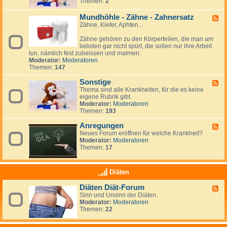
Themen:
2
i
d
h
e
n
v
-
a
n
d
e
S
Mundhöhle - Zähne - Zahnersatz
n
F
:
e
-
p
d
Zähne, Kiefer, Aphten...
e
a
l
S
i
l
e
n
e
n
u
Zähne gehören zu den Körperteilen, die man am
d
d
l
a
n
liebsten gar nicht spürt, die sollen nur ihre Arbeit
-
e
b
b
g
tun, nämlich fest zubeissen und malmen.
M
r
s
i
e
Moderator:
Moderatoren
u
e
t
f
n
Themen:
147
n
v
i
d
e
d
Sonstige
h
F
r
a
ö
Thema sind alle Krankheiten, für die es keine
e
l
h
eigene Rubrik gibt.
e
e
l
Moderator:
Moderatoren
d
t
e
Themen:
193
-
z
-
S
u
Z
Anregungen
o
F
n
ä
n
Neues Forum eröffnen für welche Krankheit?
e
g
h
s
Moderator:
Moderatoren
e
n
t
Themen:
17
d
e
i
-
-
g
A
Z
e
n
Diäten
a
r
h
e
Diäten Diät-Forum
F
n
g
Sinn und Unsinn der Diäten.
e
e
u
Moderator:
Moderatoren
e
r
n
Themen:
22
d
s
g
-
a
e
D
t
n