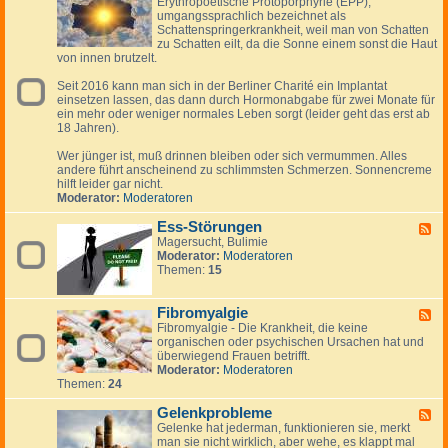
Erythropoetische Protoporphyrie (EPP),
e
s
s
r
umgangssprachlich bezeichnet als
e
k
Schattenspringerkrankheit, weil man von Schatten
d
ä
zu Schatten eilt, da die Sonne einem sonst die Haut
-
l
von innen brutzelt.
E
t
r
u
Seit 2016 kann man sich in der Berliner Charité ein Implantat
y
n
einsetzen lassen, das dann durch Hormonabgabe für zwei Monate für
t
g
ein mehr oder weniger normales Leben sorgt (leider geht das erst ab
h
-
18 Jahren).
r
g
o
r
Wer jünger ist, muß drinnen bleiben oder sich vermummen. Alles
p
i
andere führt anscheinend zu schlimmsten Schmerzen. Sonnencreme
o
p
hilft leider gar nicht.
e
p
Moderator:
Moderatoren
t
a
i
l
Ess-Störungen
s
F
e
c
Magersucht, Bulimie
e
r
h
Moderator:
Moderatoren
e
I
e
Themen:
15
d
n
P
-
f
r
E
e
o
Fibromyalgie
s
F
k
t
s
Fibromyalgie - Die Krankheit, die keine
e
t
o
-
organischen oder psychischen Ursachen hat und
e
p
S
überwiegend Frauen betrifft.
d
o
t
Moderator:
Moderatoren
-
r
ö
Themen:
24
F
p
r
i
h
u
Gelenkprobleme
b
F
y
n
r
Gelenke hat jederman, funktionieren sie, merkt
e
r
g
o
man sie nicht wirklich, aber wehe, es klappt mal
e