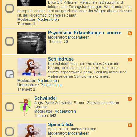
y
e
c
Etwa 1,5 Millionen Menschen in Deutschland
o
o
c
d
a
leiden unter Zwangshandlungen. Wer hundert mal
s
s
h
-
überprüft, ob der Herd ausgeschaltet oder der Wagen abgeschlossen
e
e
i
P
ist, der leidet möglicherweise daran.
s
s
Moderator:
Moderatoren
c
y
Themen:
1
h
c
e
h
Psychische Erkrankungen: andere
F
E
i
Moderator:
Moderatoren
e
r
s
Themen:
70
e
k
c
d
r
h
-
a
e
P
n
E
Schilddrüse
s
F
k
r
y
Die Schilddrüse ist ein wichtiges Organ im
e
u
k
c
Körper, spielt sie nicht mehr mit, kann es zu
e
n
r
h
Stimmungsschwankungen, Leistungsabfall und
d
g
a
i
vielen anderen Symptomen kommen.
-
e
n
s
Moderator:
Moderatoren
S
n
k
c
Unterforum:
Hashimoto
c
:
u
h
Themen:
1
h
A
n
e
i
u
g
E
Schwindel
l
F
t
e
r
d
Angst Panik Schwindel Forum - Schwindel unklarer
e
o
n
k
d
Genese
e
a
:
r
r
Moderator:
Moderatoren
d
g
Z
a
ü
Themen:
542
-
g
w
n
s
S
r
a
k
e
Spina bifida
c
e
F
n
u
h
Spina bifida - offener Rücken
s
e
g
n
w
Moderator:
Moderatoren
s
e
s
g
i