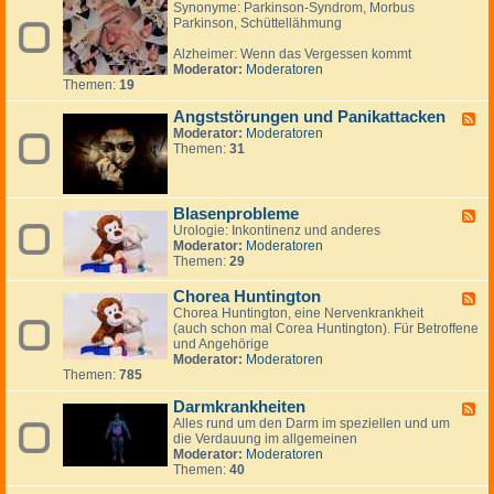
Synonyme: Parkinson-Syndrom, Morbus
e
n
n
e
Parkinson, Schüttellähmung
e
,
e
n
d
B
Alzheimer: Wenn das Vergessen kommt
-
e
Moderator:
Moderatoren
A
r
Themen:
19
l
i
z
c
Angststörungen und Panikattacken
h
h
F
e
t
Moderator:
Moderatoren
e
i
e
Themen:
31
e
m
,
d
e
R
-
r
e
A
,
p
n
Blasenprobleme
F
D
o
g
Urologie: Inkontinenz und anderes
e
e
r
s
Moderator:
Moderatoren
e
m
t
t
Themen:
29
d
e
a
s
-
n
g
t
B
Chorea Huntington
F
z
e
ö
l
Chorea Huntington, eine Nervenkrankheit
e
,
n
r
a
(auch schon mal Corea Huntington). Für Betroffene
e
P
u
s
und Angehörige
d
a
n
e
Moderator:
Moderatoren
-
r
g
n
Themen:
785
C
k
e
p
h
i
n
r
Darmkrankheiten
o
F
n
u
o
r
Alles rund um den Darm im speziellen und um
e
s
n
b
e
die Verdauung im allgemeinen
e
o
d
l
a
Moderator:
Moderatoren
d
n
P
e
H
Themen:
40
-
a
m
u
D
n
e