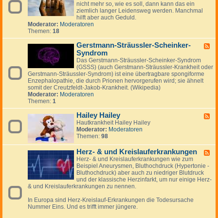
i
e
m
nicht mehr so, wie es soll, dann kann das ein
d
e
n
y
ziemlich langer Leidensweg werden. Manchmal
-
a
hilft aber auch Geduld.
G
l
Moderator:
Moderatoren
e
g
Themen:
18
l
i
e
e
Gerstmann-Sträussler-Scheinker-
n
F
k
Syndrom
e
p
e
Das Gerstmann-Sträussler-Scheinker-Syndrom
r
d
(GSSS) (auch Gerstmann-Sträussler-Krankheit oder
o
-
Gerstmann-Sträussler-Syndrom) ist eine übertragbare spongiforme
b
G
Enzephalopathie, die durch Prionen hervorgerufen wird; sie ähnelt
l
e
somit der Creutzfeldt-Jakob-Krankheit. (Wikipedia)
e
r
Moderator:
Moderatoren
m
s
Themen:
1
e
t
m
Hailey Hailey
F
a
Hautkrankheit Hailey Hailey
e
n
Moderator:
Moderatoren
e
n
Themen:
98
d
-
-
S
H
Herz- & und Kreislauferkrankungen
F
t
a
Herz- & und Kreislauferkrankungen wie zum
e
r
i
Beispiel Aneurysmen, Bluthochdruck (Hypertonie -
e
ä
l
Bluthochdruck) aber auch zu niedriger Blutdruck
d
u
e
und der klassische Herzinfarkt, um nur einige Herz-
-
s
y
& und Kreislauferkrankungen zu nennen.
H
s
H
e
l
a
In Europa sind Herz-Kreislauf-Erkrankungen die Todesursache
r
e
i
Nummer Eins. Und es trifft immer jüngere.
z
r
l
-
-
e