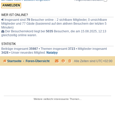
e
r
WER IST ONLINE?
Insgesamt sind
79
Besucher online :: 2 sichtbare Mitglieder, 0 unsichtbare
Mitglieder und 77 Gäste (basierend auf den aktiven Besuchern der letzten 5
Minuten)
Der Besucherrekord liegt bei
5035
Besuchern, die am 15.08.2025, 12:13
gleichzeitig online waren.
STATISTIK
Beiträge insgesamt
35987
• Themen insgesamt
3723
• Mitglieder insgesamt
3428
• Unser neuestes Mitglied:
Natalyy
Startseite
Foren-Übersicht
Alle Zeiten sind
UTC+02:00
Weitere vielleicht interessante Themen...