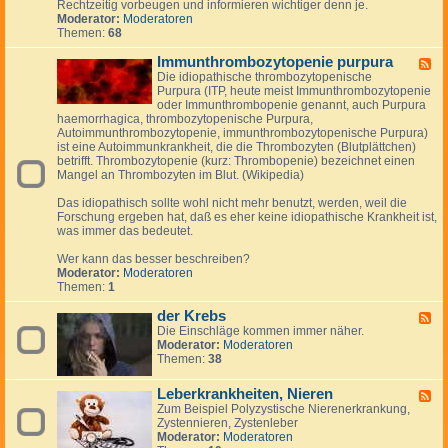
Rechtzeitig vorbeugen und informieren wichtiger denn je.
&
S
y
Moderator:
Moderatoren
u
c
Themen:
68
n
h
d
e
Immunthrombozytopenie purpura
K
F
i
r
Die idiopathische thrombozytopenische
e
n
e
Purpura (ITP, heute meist Immunthrombozytopenie
e
k
i
oder Immunthrombopenie genannt, auch Purpura
d
e
s
haemorrhagica, thrombozytopenische Purpura,
-
r
l
Autoimmunthrombozytopenie, immunthrombozytopenische Purpura)
I
-
a
ist eine Autoimmunkrankheit, die die Thrombozyten (Blutplättchen)
m
S
u
betrifft. Thrombozytopenie (kurz: Thrombopenie) bezeichnet einen
m
y
f
Mangel an Thrombozyten im Blut. (Wikipedia)
u
n
e
n
d
r
Das idiopathisch sollte wohl nicht mehr benutzt, werden, weil die
t
r
k
Forschung ergeben hat, daß es eher keine idiopathische Krankheit ist,
h
o
r
was immer das bedeutet.
r
m
a
o
n
Wer kann das besser beschreiben?
m
k
Moderator:
Moderatoren
b
u
Themen:
1
o
n
z
g
der Krebs
y
F
e
t
Die Einschläge kommen immer näher.
e
n
o
Moderator:
Moderatoren
e
p
Themen:
38
d
e
-
n
d
Leberkrankheiten, Nieren
F
i
e
Zum Beispiel Polyzystische Nierenerkrankung,
e
e
r
Zystennieren, Zystenleber
e
p
K
Moderator:
Moderatoren
d
u
r