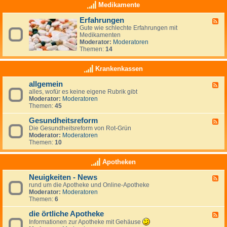
i
z
Medikamente
ä
t
Erfahrungen
F
e
Gute wie schlechte Erfahrungen mit
e
n
Medikamenten
e
D
Moderator:
Moderatoren
d
i
Themen:
14
-
ä
E
t
r
-
Krankenkassen
f
F
a
o
allgemein
F
h
r
alles, wofür es keine eigene Rubrik gibt
e
r
u
Moderator:
Moderatoren
e
u
m
Themen:
45
d
n
-
g
Gesundheitsreform
a
e
F
l
n
Die Gesundheitsreform von Rot-Grün
e
l
Moderator:
Moderatoren
e
g
Themen:
10
d
e
-
m
G
Apotheken
e
e
i
s
Neuigkeiten - News
n
F
u
rund um die Apotheke und Online-Apotheke
e
n
Moderator:
Moderatoren
e
d
Themen:
6
d
h
-
e
die örtliche Apotheke
N
i
F
e
t
e
Informationen zur Apotheke mit Gehäuse