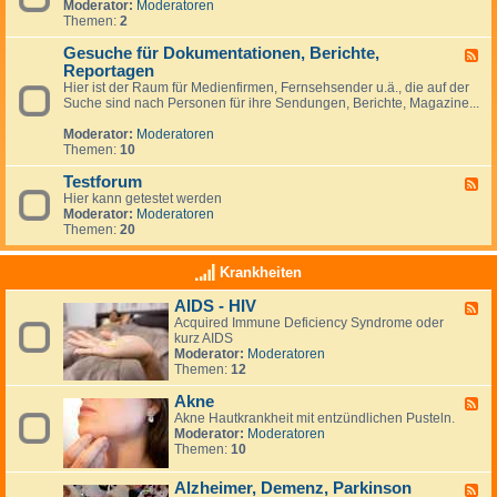
p
Moderator:
Moderatoren
e
z
f
Themen:
2
d
u
u
-
m
n
Gesuche für Dokumentationen, Berichte,
T
F
T
g
e
Reportagen
e
h
r
e
Hier ist der Raum für Medienfirmen, Fernsehsender u.ä., die auf der
e
m
d
Suche sind nach Personen für ihre Sendungen, Berichte, Magazine...
m
i
-
a
n
G
Moderator:
Moderatoren
G
e
e
Themen:
10
e
s
s
u
Testforum
F
u
c
Hier kann getestet werden
e
n
h
Moderator:
Moderatoren
e
d
e
Themen:
20
d
h
f
-
e
ü
T
i
Krankheiten
r
e
t
D
s
&
o
AIDS - HIV
F
t
N
k
Acquired Immune Deficiency Syndrome oder
e
f
e
u
kurz AIDS
e
o
w
m
Moderator:
Moderatoren
d
r
s
e
Themen:
12
-
u
N
n
A
m
e
t
Akne
I
F
u
a
D
Akne Hautkrankheit mit entzündlichen Pusteln.
e
i
t
S
Moderator:
Moderatoren
e
g
i
-
Themen:
10
d
k
o
H
-
e
n
I
A
i
Alzheimer, Demenz, Parkinson
F
e
V
k
t