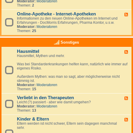
u
s
e
Moderator:
Moderatoren
i
r
d
Themen:
2
g
e
-
k
f
d
Online-Apotheke - Internet-Apotheken
F
e
o
i
Informationen zu den neuen Online-Apotheken im Internet und
e
i
r
e
Erfahrungen - DocMorris Erfahrungen, Pharma Kontor, u.s.w.
e
t
m
ö
Moderator:
Moderatoren
d
e
r
Themen:
25
-
n
t
O
-
l
n
N
Sonstiges
i
l
e
c
i
w
h
Hausmittel
F
n
s
e
Hausmittel, Mythen und mehr.
e
e
A
e
-
p
Was bei Standarderkrankungen helfen kann, natürlich wie immer auf
d
A
o
eigenes Risiko.
-
p
t
H
o
h
Außerdem Mythen: was man so sagt, aber möglicherweise nicht
a
t
e
stimmig ist.
u
h
k
Moderator:
Moderatoren
s
e
e
Themen:
15
m
k
i
e
Verliebt in den Therapeuten
t
-
F
t
I
Leicht (?) passiert - aber wie damit umgehen?
e
e
n
Moderator:
Moderatoren
e
l
t
Themen:
13
d
e
-
r
Kinder & Eltern
V
F
n
e
Eltern werden ist nicht schwer, Eltern sein dagegen manchmal
e
e
r
sehr.
e
t
l
d