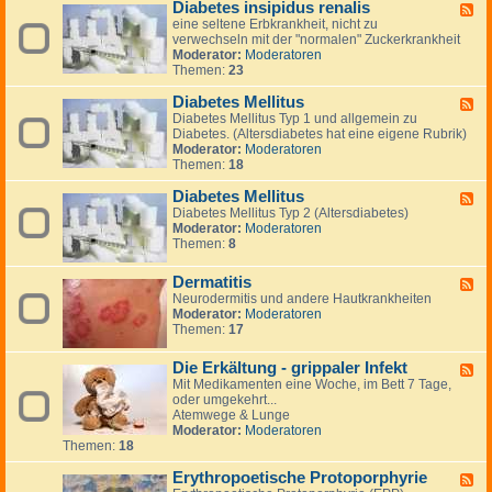
n
Diabetes insipidus renalis
a
F
i
t
r
eine seltene Erbkrankheit, nicht zu
e
k
i
m
verwechseln mit der "normalen" Zuckerkrankheit
e
a
n
k
Moderator:
Moderatoren
d
t
g
r
Themen:
23
-
t
t
a
D
a
o
n
Diabetes Mellitus
i
c
F
n
k
a
k
Diabetes Mellitus Typ 1 und allgemein zu
e
h
b
e
Diabetes. (Altersdiabetes hat eine eigene Rubrik)
e
e
e
n
Moderator:
Moderatoren
d
i
t
Themen:
18
-
t
e
D
e
s
Diabetes Mellitus
i
F
n
i
a
Diabetes Mellitus Typ 2 (Altersdiabetes)
e
n
b
Moderator:
Moderatoren
e
s
e
Themen:
8
d
i
t
-
p
e
D
Dermatitis
F
i
s
i
Neurodermitis und andere Hautkrankheiten
e
d
M
a
Moderator:
Moderatoren
e
u
e
b
Themen:
17
d
s
l
e
-
r
l
t
D
e
i
Die Erkältung - grippaler Infekt
e
F
e
n
t
s
Mit Medikamenten eine Woche, im Bett 7 Tage,
e
r
a
u
M
oder umgekehrt...
e
m
l
s
e
Atemwege & Lunge
d
a
i
l
Moderator:
Moderatoren
-
t
s
l
Themen:
18
D
i
i
i
t
t
Erythropoetische Protoporphyrie
e
F
i
u
E