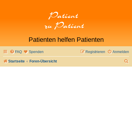
Patienten helfen Patienten
FAQ
Spenden
Registrieren
Anmelden
S
Startseite
Foren-Übersicht
u
c
h
e