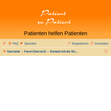
Patienten helfen Patienten
FAQ
Spenden
Registrieren
Anmelden
S
Startseite
Foren-Übersicht
Kontakt mit der Board-Administration aufnehmen
u
c
h
e