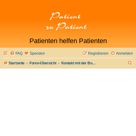
Patienten helfen Patienten
FAQ
Spenden
Registrieren
Anmelden
S
Startseite
Foren-Übersicht
Kontakt mit der Board-Administration aufnehmen
u
c
h
e