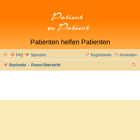
Patienten helfen Patienten
FAQ
Spenden
Registrieren
Anmelden
S
Startseite
Foren-Übersicht
u
c
h
e