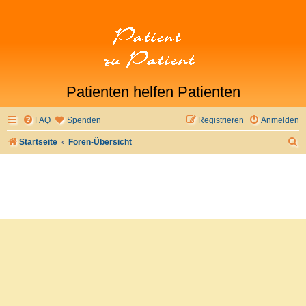
Patienten helfen Patienten
FAQ
Spenden
Registrieren
Anmelden
S
Startseite
Foren-Übersicht
u
c
h
e