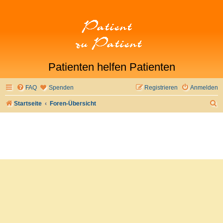
Patienten helfen Patienten
FAQ
Spenden
Registrieren
Anmelden
S
Startseite
Foren-Übersicht
u
c
h
e