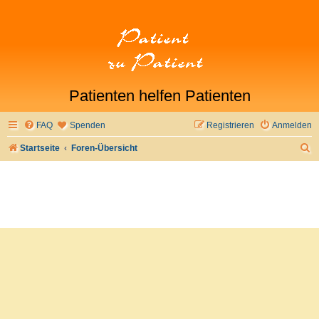
Patienten helfen Patienten
FAQ
Spenden
Registrieren
Anmelden
S
Startseite
Foren-Übersicht
u
c
h
e