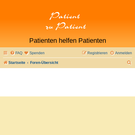
Patienten helfen Patienten
FAQ
Spenden
Registrieren
Anmelden
S
Startseite
Foren-Übersicht
u
c
h
e