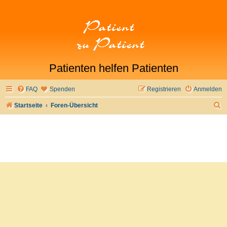
Patienten helfen Patienten
FAQ
Spenden
Registrieren
Anmelden
S
Startseite
Foren-Übersicht
u
c
h
e