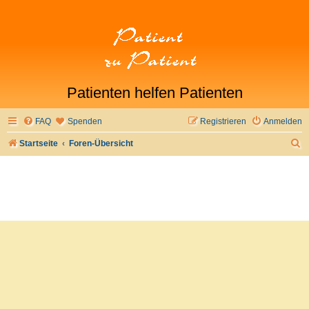
Patienten helfen Patienten
FAQ
Spenden
Registrieren
Anmelden
S
Startseite
Foren-Übersicht
u
c
h
e