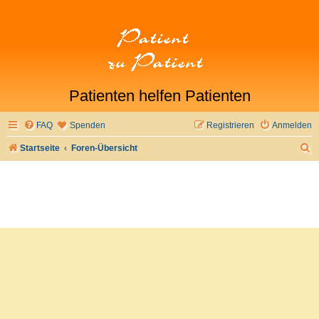
Patienten helfen Patienten
FAQ
Spenden
Registrieren
Anmelden
S
Startseite
Foren-Übersicht
u
c
h
e