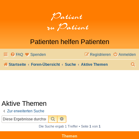
Patienten helfen Patienten
FAQ
Spenden
Registrieren
Anmelden
S
Startseite
Foren-Übersicht
Suche
Aktive Themen
u
c
h
e
Aktive Themen
Zur erweiterten Suche
SUCHE
ERWEITERTE SUCHE
Die Suche ergab 1 Treffer • Seite
1
von
1
Themen