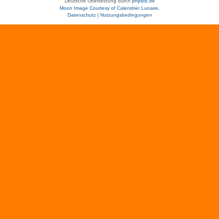
Deutsche Übersetzung durch
phpBB.de
Moon Image Courtesy of Calendrier Lunaire.
Datenschutz
|
Nutzungsbedingungen