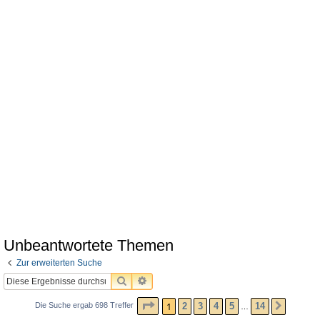
Unbeantwortete Themen
Zur erweiterten Suche
SUCHE
ERWEITERTE SUCHE
SEITE
1
VON
14
1
2
3
4
5
14
Die Suche ergab 698 Treffer
NÄCHS
…