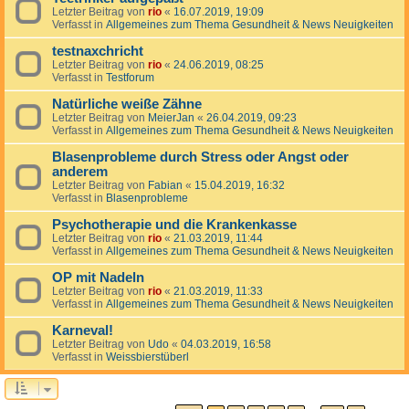
Letzter Beitrag von
rio
«
16.07.2019, 19:09
Verfasst in
Allgemeines zum Thema Gesundheit & News Neuigkeiten
testnaxchricht
Letzter Beitrag von
rio
«
24.06.2019, 08:25
Verfasst in
Testforum
Natürliche weiße Zähne
Letzter Beitrag von
MeierJan
«
26.04.2019, 09:23
Verfasst in
Allgemeines zum Thema Gesundheit & News Neuigkeiten
Blasenprobleme durch Stress oder Angst oder
anderem
Letzter Beitrag von
Fabian
«
15.04.2019, 16:32
Verfasst in
Blasenprobleme
Psychotherapie und die Krankenkasse
Letzter Beitrag von
rio
«
21.03.2019, 11:44
Verfasst in
Allgemeines zum Thema Gesundheit & News Neuigkeiten
OP mit Nadeln
Letzter Beitrag von
rio
«
21.03.2019, 11:33
Verfasst in
Allgemeines zum Thema Gesundheit & News Neuigkeiten
Karneval!
Letzter Beitrag von
Udo
«
04.03.2019, 16:58
Verfasst in
Weissbierstüberl