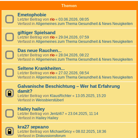
Themen
Emetophobie
Letzter Beitrag von
rio
«
03.06.2026, 08:05
Verfasst in
Allgemeines zum Thema Gesundheit & News Neuigkeiten
giftiger Spielsand
Letzter Beitrag von
rio
«
29.04.2026, 07:59
Verfasst in
Allgemeines zum Thema Gesundheit & News Neuigkeiten
Das neue Rauchen...
Letzter Beitrag von
rio
«
28.04.2026, 08:22
Verfasst in
Allgemeines zum Thema Gesundheit & News Neuigkeiten
Seltene Krankheiten...
Letzter Beitrag von
rio
«
27.02.2026, 08:54
Verfasst in
Allgemeines zum Thema Gesundheit & News Neuigkeiten
Galvanische Beschichtung – Wer hat Erfahrung
damit?
Letzter Beitrag von
KlausRichter
«
13.05.2025, 15:20
Verfasst in
Weissbierstüberl
Hailey hailey
Letzter Beitrag von
Jentzi67
«
23.04.2025, 11:14
Verfasst in
Hailey Hailey
kra27 зеркало
Letzter Beitrag von
MichaelGricy
«
08.02.2025, 18:36
Verfasst in
Diskussionsforum