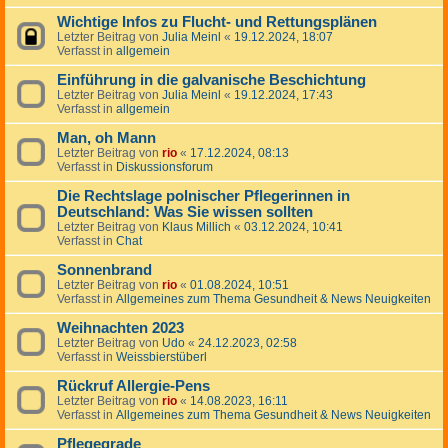
Wichtige Infos zu Flucht- und Rettungsplänen
Letzter Beitrag von
Julia Meinl
«
19.12.2024, 18:07
Verfasst in
allgemein
Einführung in die galvanische Beschichtung
Letzter Beitrag von
Julia Meinl
«
19.12.2024, 17:43
Verfasst in
allgemein
Man, oh Mann
Letzter Beitrag von
rio
«
17.12.2024, 08:13
Verfasst in
Diskussionsforum
Die Rechtslage polnischer Pflegerinnen in
Deutschland: Was Sie wissen sollten
Letzter Beitrag von
Klaus Millich
«
03.12.2024, 10:41
Verfasst in
Chat
Sonnenbrand
Letzter Beitrag von
rio
«
01.08.2024, 10:51
Verfasst in
Allgemeines zum Thema Gesundheit & News Neuigkeiten
Weihnachten 2023
Letzter Beitrag von
Udo
«
24.12.2023, 02:58
Verfasst in
Weissbierstüberl
Rückruf Allergie-Pens
Letzter Beitrag von
rio
«
14.08.2023, 16:11
Verfasst in
Allgemeines zum Thema Gesundheit & News Neuigkeiten
Pflegegrade