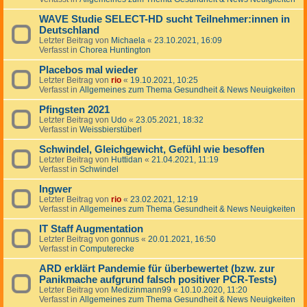
WAVE Studie SELECT-HD sucht Teilnehmer:innen in
Deutschland
Letzter Beitrag von
Michaela
«
23.10.2021, 16:09
Verfasst in
Chorea Huntington
Placebos mal wieder
Letzter Beitrag von
rio
«
19.10.2021, 10:25
Verfasst in
Allgemeines zum Thema Gesundheit & News Neuigkeiten
Pfingsten 2021
Letzter Beitrag von
Udo
«
23.05.2021, 18:32
Verfasst in
Weissbierstüberl
Schwindel, Gleichgewicht, Gefühl wie besoffen
Letzter Beitrag von
Huttidan
«
21.04.2021, 11:19
Verfasst in
Schwindel
Ingwer
Letzter Beitrag von
rio
«
23.02.2021, 12:19
Verfasst in
Allgemeines zum Thema Gesundheit & News Neuigkeiten
IT Staff Augmentation
Letzter Beitrag von
gonnus
«
20.01.2021, 16:50
Verfasst in
Computerecke
ARD erklärt Pandemie für überbewertet (bzw. zur
Panikmache aufgrund falsch positiver PCR-Tests)
Letzter Beitrag von
Medizinmann99
«
10.10.2020, 11:20
Verfasst in
Allgemeines zum Thema Gesundheit & News Neuigkeiten