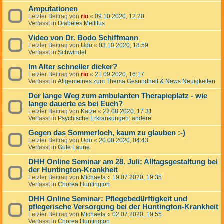
Amputationen
Letzter Beitrag von
rio
«
09.10.2020, 12:20
Verfasst in
Diabetes Mellitus
Video von Dr. Bodo Schiffmann
Letzter Beitrag von
Udo
«
03.10.2020, 18:59
Verfasst in
Schwindel
Im Alter schneller dicker?
Letzter Beitrag von
rio
«
21.09.2020, 16:17
Verfasst in
Allgemeines zum Thema Gesundheit & News Neuigkeiten
Der lange Weg zum ambulanten Therapieplatz - wie
lange dauerte es bei Euch?
Letzter Beitrag von
Katze
«
22.08.2020, 17:31
Verfasst in
Psychische Erkrankungen: andere
Gegen das Sommerloch, kaum zu glauben :-)
Letzter Beitrag von
Udo
«
20.08.2020, 04:43
Verfasst in
Gute Laune
DHH Online Seminar am 28. Juli: Alltagsgestaltung bei
der Huntington-Krankheit
Letzter Beitrag von
Michaela
«
19.07.2020, 19:35
Verfasst in
Chorea Huntington
DHH Online Seminar: Pflegebedürftigkeit und
pflegerische Versorgung bei der Huntington-Krankheit
Letzter Beitrag von
Michaela
«
02.07.2020, 19:55
Verfasst in
Chorea Huntington