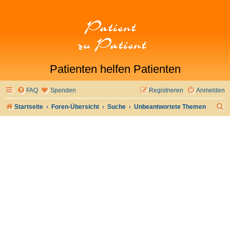
Patienten helfen Patienten
FAQ
Spenden
Registrieren
Anmelden
S
Startseite
Foren-Übersicht
Suche
Unbeantwortete Themen
u
c
h
e