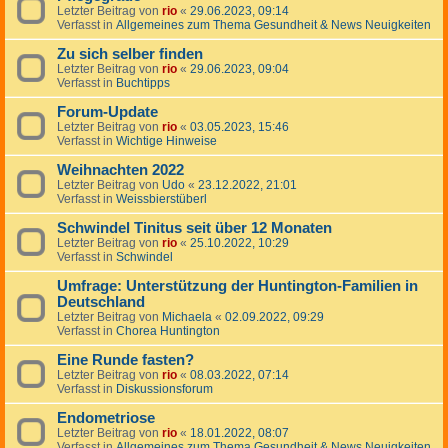
Letzter Beitrag von
rio
«
29.06.2023, 09:14
Verfasst in
Allgemeines zum Thema Gesundheit & News Neuigkeiten
Zu sich selber finden
Letzter Beitrag von
rio
«
29.06.2023, 09:04
Verfasst in
Buchtipps
Forum-Update
Letzter Beitrag von
rio
«
03.05.2023, 15:46
Verfasst in
Wichtige Hinweise
Weihnachten 2022
Letzter Beitrag von
Udo
«
23.12.2022, 21:01
Verfasst in
Weissbierstüberl
Schwindel Tinitus seit über 12 Monaten
Letzter Beitrag von
rio
«
25.10.2022, 10:29
Verfasst in
Schwindel
Umfrage: Unterstützung der Huntington-Familien in
Deutschland
Letzter Beitrag von
Michaela
«
02.09.2022, 09:29
Verfasst in
Chorea Huntington
Eine Runde fasten?
Letzter Beitrag von
rio
«
08.03.2022, 07:14
Verfasst in
Diskussionsforum
Endometriose
Letzter Beitrag von
rio
«
18.01.2022, 08:07
Verfasst in
Allgemeines zum Thema Gesundheit & News Neuigkeiten