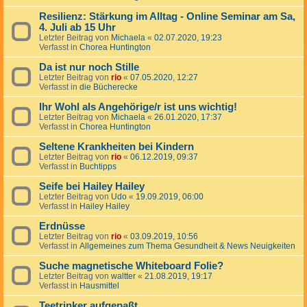
Resilienz: Stärkung im Alltag - Online Seminar am Sa,
4. Juli ab 15 Uhr
Letzter Beitrag von
Michaela
«
02.07.2020, 19:23
Verfasst in
Chorea Huntington
Da ist nur noch Stille
Letzter Beitrag von
rio
«
07.05.2020, 12:27
Verfasst in
die Bücherecke
Ihr Wohl als Angehörige/r ist uns wichtig!
Letzter Beitrag von
Michaela
«
26.01.2020, 17:37
Verfasst in
Chorea Huntington
Seltene Krankheiten bei Kindern
Letzter Beitrag von
rio
«
06.12.2019, 09:37
Verfasst in
Buchtipps
Seife bei Hailey Hailey
Letzter Beitrag von
Udo
«
19.09.2019, 06:00
Verfasst in
Hailey Hailey
Erdnüsse
Letzter Beitrag von
rio
«
03.09.2019, 10:56
Verfasst in
Allgemeines zum Thema Gesundheit & News Neuigkeiten
Suche magnetische Whiteboard Folie?
Letzter Beitrag von
waltter
«
21.08.2019, 19:17
Verfasst in
Hausmittel
Teetrinker aufgepaßt