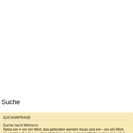
Suche
SUCHANFRAGE
Suche nach Wörtern:
Setze ein
+
vor ein Wort, das gefunden werden muss und ein
-
vor ein Wort,