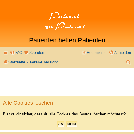
Patienten helfen Patienten
FAQ
Spenden
Registrieren
Anmelden
S
Startseite
Foren-Übersicht
u
c
h
e
Alle Cookies löschen
Bist du dir sicher, dass du alle Cookies des Boards löschen möchtest?