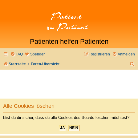
Patienten helfen Patienten
FAQ
Spenden
Registrieren
Anmelden
S
Startseite
Foren-Übersicht
u
c
h
e
Alle Cookies löschen
Bist du dir sicher, dass du alle Cookies des Boards löschen möchtest?