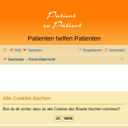
Patienten helfen Patienten
FAQ
Spenden
Registrieren
Anmelden
S
Startseite
Foren-Übersicht
u
c
h
e
Alle Cookies löschen
Bist du dir sicher, dass du alle Cookies des Boards löschen möchtest?