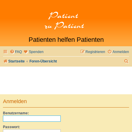
Patienten helfen Patienten
FAQ
Spenden
Registrieren
Anmelden
S
Startseite
Foren-Übersicht
u
c
h
e
Anmelden
Benutzername:
Passwort: