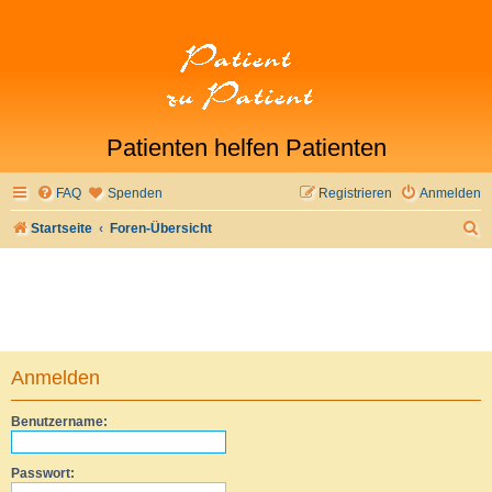
Patienten helfen Patienten
FAQ
Spenden
Registrieren
Anmelden
S
Startseite
Foren-Übersicht
u
c
h
e
Anmelden
Benutzername:
Passwort: