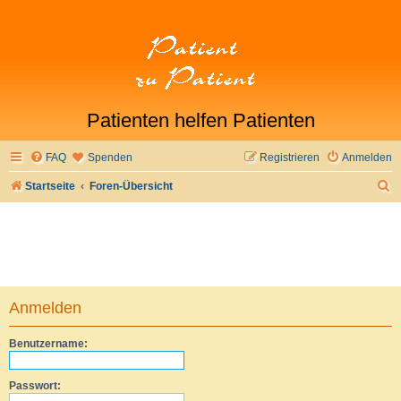
Patienten helfen Patienten
FAQ
Spenden
Registrieren
Anmelden
S
Startseite
Foren-Übersicht
u
c
h
e
Anmelden
Benutzername:
Passwort: