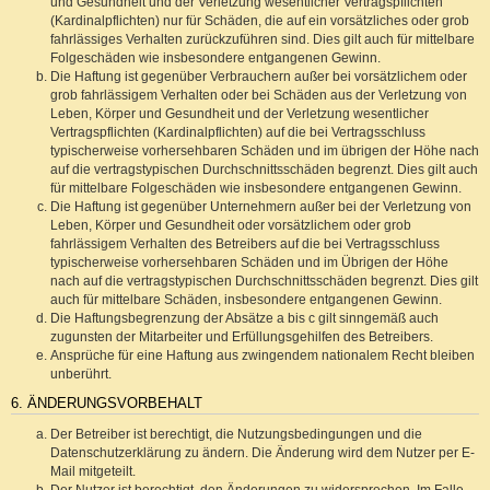
und Gesundheit und der Verletzung wesentlicher Vertragspflichten
(Kardinalpflichten) nur für Schäden, die auf ein vorsätzliches oder grob
fahrlässiges Verhalten zurückzuführen sind. Dies gilt auch für mittelbare
Folgeschäden wie insbesondere entgangenen Gewinn.
Die Haftung ist gegenüber Verbrauchern außer bei vorsätzlichem oder
grob fahrlässigem Verhalten oder bei Schäden aus der Verletzung von
Leben, Körper und Gesundheit und der Verletzung wesentlicher
Vertragspflichten (Kardinalpflichten) auf die bei Vertragsschluss
typischerweise vorhersehbaren Schäden und im übrigen der Höhe nach
auf die vertragstypischen Durchschnittsschäden begrenzt. Dies gilt auch
für mittelbare Folgeschäden wie insbesondere entgangenen Gewinn.
Die Haftung ist gegenüber Unternehmern außer bei der Verletzung von
Leben, Körper und Gesundheit oder vorsätzlichem oder grob
fahrlässigem Verhalten des Betreibers auf die bei Vertragsschluss
typischerweise vorhersehbaren Schäden und im Übrigen der Höhe
nach auf die vertragstypischen Durchschnittsschäden begrenzt. Dies gilt
auch für mittelbare Schäden, insbesondere entgangenen Gewinn.
Die Haftungsbegrenzung der Absätze a bis c gilt sinngemäß auch
zugunsten der Mitarbeiter und Erfüllungsgehilfen des Betreibers.
Ansprüche für eine Haftung aus zwingendem nationalem Recht bleiben
unberührt.
6. ÄNDERUNGSVORBEHALT
Der Betreiber ist berechtigt, die Nutzungsbedingungen und die
Datenschutzerklärung zu ändern. Die Änderung wird dem Nutzer per E-
Mail mitgeteilt.
Der Nutzer ist berechtigt, den Änderungen zu widersprechen. Im Falle