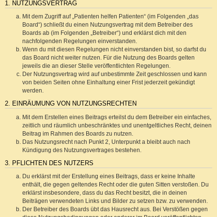
1. NUTZUNGSVERTRAG
Mit dem Zugriff auf „Patienten helfen Patienten“ (im Folgenden „das
Board“) schließt du einen Nutzungsvertrag mit dem Betreiber des
Boards ab (im Folgenden „Betreiber“) und erklärst dich mit den
nachfolgenden Regelungen einverstanden.
Wenn du mit diesen Regelungen nicht einverstanden bist, so darfst du
das Board nicht weiter nutzen. Für die Nutzung des Boards gelten
jeweils die an dieser Stelle veröffentlichten Regelungen.
Der Nutzungsvertrag wird auf unbestimmte Zeit geschlossen und kann
von beiden Seiten ohne Einhaltung einer Frist jederzeit gekündigt
werden.
2. EINRÄUMUNG VON NUTZUNGSRECHTEN
Mit dem Erstellen eines Beitrags erteilst du dem Betreiber ein einfaches,
zeitlich und räumlich unbeschränktes und unentgeltliches Recht, deinen
Beitrag im Rahmen des Boards zu nutzen.
Das Nutzungsrecht nach Punkt 2, Unterpunkt a bleibt auch nach
Kündigung des Nutzungsvertrages bestehen.
3. PFLICHTEN DES NUTZERS
Du erklärst mit der Erstellung eines Beitrags, dass er keine Inhalte
enthält, die gegen geltendes Recht oder die guten Sitten verstoßen. Du
erklärst insbesondere, dass du das Recht besitzt, die in deinen
Beiträgen verwendeten Links und Bilder zu setzen bzw. zu verwenden.
Der Betreiber des Boards übt das Hausrecht aus. Bei Verstößen gegen