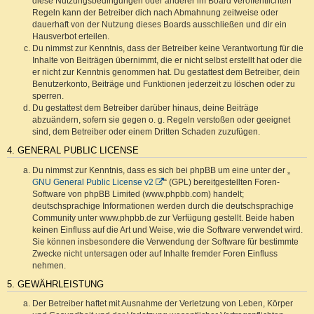
diese Nutzungsbedingungen oder anderer im Board veröffentlichten
Regeln kann der Betreiber dich nach Abmahnung zeitweise oder
dauerhaft von der Nutzung dieses Boards ausschließen und dir ein
Hausverbot erteilen.
Du nimmst zur Kenntnis, dass der Betreiber keine Verantwortung für die
Inhalte von Beiträgen übernimmt, die er nicht selbst erstellt hat oder die
er nicht zur Kenntnis genommen hat. Du gestattest dem Betreiber, dein
Benutzerkonto, Beiträge und Funktionen jederzeit zu löschen oder zu
sperren.
Du gestattest dem Betreiber darüber hinaus, deine Beiträge
abzuändern, sofern sie gegen o. g. Regeln verstoßen oder geeignet
sind, dem Betreiber oder einem Dritten Schaden zuzufügen.
4. GENERAL PUBLIC LICENSE
Du nimmst zur Kenntnis, dass es sich bei phpBB um eine unter der „
GNU General Public License v2
“ (GPL) bereitgestellten Foren-
Software von phpBB Limited (www.phpbb.com) handelt;
deutschsprachige Informationen werden durch die deutschsprachige
Community unter www.phpbb.de zur Verfügung gestellt. Beide haben
keinen Einfluss auf die Art und Weise, wie die Software verwendet wird.
Sie können insbesondere die Verwendung der Software für bestimmte
Zwecke nicht untersagen oder auf Inhalte fremder Foren Einfluss
nehmen.
5. GEWÄHRLEISTUNG
Der Betreiber haftet mit Ausnahme der Verletzung von Leben, Körper