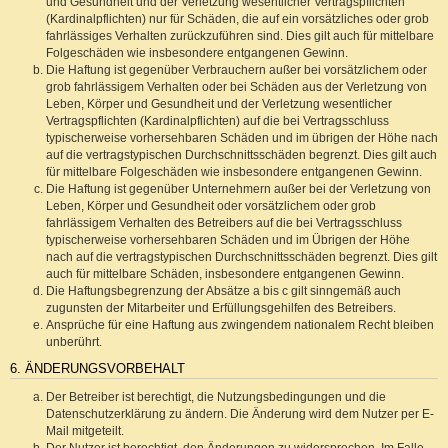
und Gesundheit und der Verletzung wesentlicher Vertragspflichten
(Kardinalpflichten) nur für Schäden, die auf ein vorsätzliches oder grob
fahrlässiges Verhalten zurückzuführen sind. Dies gilt auch für mittelbare
Folgeschäden wie insbesondere entgangenen Gewinn.
Die Haftung ist gegenüber Verbrauchern außer bei vorsätzlichem oder
grob fahrlässigem Verhalten oder bei Schäden aus der Verletzung von
Leben, Körper und Gesundheit und der Verletzung wesentlicher
Vertragspflichten (Kardinalpflichten) auf die bei Vertragsschluss
typischerweise vorhersehbaren Schäden und im übrigen der Höhe nach
auf die vertragstypischen Durchschnittsschäden begrenzt. Dies gilt auch
für mittelbare Folgeschäden wie insbesondere entgangenen Gewinn.
Die Haftung ist gegenüber Unternehmern außer bei der Verletzung von
Leben, Körper und Gesundheit oder vorsätzlichem oder grob
fahrlässigem Verhalten des Betreibers auf die bei Vertragsschluss
typischerweise vorhersehbaren Schäden und im Übrigen der Höhe
nach auf die vertragstypischen Durchschnittsschäden begrenzt. Dies gilt
auch für mittelbare Schäden, insbesondere entgangenen Gewinn.
Die Haftungsbegrenzung der Absätze a bis c gilt sinngemäß auch
zugunsten der Mitarbeiter und Erfüllungsgehilfen des Betreibers.
Ansprüche für eine Haftung aus zwingendem nationalem Recht bleiben
unberührt.
6. ÄNDERUNGSVORBEHALT
Der Betreiber ist berechtigt, die Nutzungsbedingungen und die
Datenschutzerklärung zu ändern. Die Änderung wird dem Nutzer per E-
Mail mitgeteilt.
Der Nutzer ist berechtigt, den Änderungen zu widersprechen. Im Falle