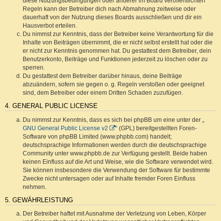
diese Nutzungsbedingungen oder anderer im Board veröffentlichten
Regeln kann der Betreiber dich nach Abmahnung zeitweise oder
dauerhaft von der Nutzung dieses Boards ausschließen und dir ein
Hausverbot erteilen.
Du nimmst zur Kenntnis, dass der Betreiber keine Verantwortung für die
Inhalte von Beiträgen übernimmt, die er nicht selbst erstellt hat oder die
er nicht zur Kenntnis genommen hat. Du gestattest dem Betreiber, dein
Benutzerkonto, Beiträge und Funktionen jederzeit zu löschen oder zu
sperren.
Du gestattest dem Betreiber darüber hinaus, deine Beiträge
abzuändern, sofern sie gegen o. g. Regeln verstoßen oder geeignet
sind, dem Betreiber oder einem Dritten Schaden zuzufügen.
4. GENERAL PUBLIC LICENSE
Du nimmst zur Kenntnis, dass es sich bei phpBB um eine unter der „
GNU General Public License v2
“ (GPL) bereitgestellten Foren-
Software von phpBB Limited (www.phpbb.com) handelt;
deutschsprachige Informationen werden durch die deutschsprachige
Community unter www.phpbb.de zur Verfügung gestellt. Beide haben
keinen Einfluss auf die Art und Weise, wie die Software verwendet wird.
Sie können insbesondere die Verwendung der Software für bestimmte
Zwecke nicht untersagen oder auf Inhalte fremder Foren Einfluss
nehmen.
5. GEWÄHRLEISTUNG
Der Betreiber haftet mit Ausnahme der Verletzung von Leben, Körper