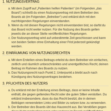
1. NUTZUNGSVERTRAG
Mit dem Zugriff auf „Patienten helfen Patienten“ (im Folgenden „das
Board“) schließt du einen Nutzungsvertrag mit dem Betreiber des
Boards ab (im Folgenden „Betreiber“) und erklärst dich mit den
nachfolgenden Regelungen einverstanden.
Wenn du mit diesen Regelungen nicht einverstanden bist, so darfst du
das Board nicht weiter nutzen. Für die Nutzung des Boards gelten
jeweils die an dieser Stelle veröffentlichten Regelungen.
Der Nutzungsvertrag wird auf unbestimmte Zeit geschlossen und kann
von beiden Seiten ohne Einhaltung einer Frist jederzeit gekündigt
werden.
2. EINRÄUMUNG VON NUTZUNGSRECHTEN
Mit dem Erstellen eines Beitrags erteilst du dem Betreiber ein einfaches,
zeitlich und räumlich unbeschränktes und unentgeltliches Recht, deinen
Beitrag im Rahmen des Boards zu nutzen.
Das Nutzungsrecht nach Punkt 2, Unterpunkt a bleibt auch nach
Kündigung des Nutzungsvertrages bestehen.
3. PFLICHTEN DES NUTZERS
Du erklärst mit der Erstellung eines Beitrags, dass er keine Inhalte
enthält, die gegen geltendes Recht oder die guten Sitten verstoßen. Du
erklärst insbesondere, dass du das Recht besitzt, die in deinen
Beiträgen verwendeten Links und Bilder zu setzen bzw. zu verwenden.
Der Betreiber des Boards übt das Hausrecht aus. Bei Verstößen gegen