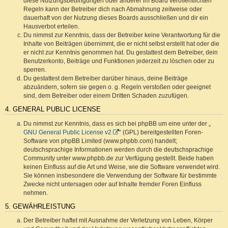
diese Nutzungsbedingungen oder anderer im Board veröffentlichten
Regeln kann der Betreiber dich nach Abmahnung zeitweise oder
dauerhaft von der Nutzung dieses Boards ausschließen und dir ein
Hausverbot erteilen.
Du nimmst zur Kenntnis, dass der Betreiber keine Verantwortung für die
Inhalte von Beiträgen übernimmt, die er nicht selbst erstellt hat oder die
er nicht zur Kenntnis genommen hat. Du gestattest dem Betreiber, dein
Benutzerkonto, Beiträge und Funktionen jederzeit zu löschen oder zu
sperren.
Du gestattest dem Betreiber darüber hinaus, deine Beiträge
abzuändern, sofern sie gegen o. g. Regeln verstoßen oder geeignet
sind, dem Betreiber oder einem Dritten Schaden zuzufügen.
4. GENERAL PUBLIC LICENSE
Du nimmst zur Kenntnis, dass es sich bei phpBB um eine unter der „
GNU General Public License v2
“ (GPL) bereitgestellten Foren-
Software von phpBB Limited (www.phpbb.com) handelt;
deutschsprachige Informationen werden durch die deutschsprachige
Community unter www.phpbb.de zur Verfügung gestellt. Beide haben
keinen Einfluss auf die Art und Weise, wie die Software verwendet wird.
Sie können insbesondere die Verwendung der Software für bestimmte
Zwecke nicht untersagen oder auf Inhalte fremder Foren Einfluss
nehmen.
5. GEWÄHRLEISTUNG
Der Betreiber haftet mit Ausnahme der Verletzung von Leben, Körper