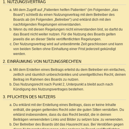
1. NUTZUNGSVERTRAG
Mit dem Zugriff auf „Patienten helfen Patienten“ (im Folgenden „das
Board“) schließt du einen Nutzungsvertrag mit dem Betreiber des
Boards ab (im Folgenden „Betreiber“) und erklärst dich mit den
nachfolgenden Regelungen einverstanden.
Wenn du mit diesen Regelungen nicht einverstanden bist, so darfst du
das Board nicht weiter nutzen. Für die Nutzung des Boards gelten
jeweils die an dieser Stelle veröffentlichten Regelungen.
Der Nutzungsvertrag wird auf unbestimmte Zeit geschlossen und kann
von beiden Seiten ohne Einhaltung einer Frist jederzeit gekündigt
werden.
2. EINRÄUMUNG VON NUTZUNGSRECHTEN
Mit dem Erstellen eines Beitrags erteilst du dem Betreiber ein einfaches,
zeitlich und räumlich unbeschränktes und unentgeltliches Recht, deinen
Beitrag im Rahmen des Boards zu nutzen.
Das Nutzungsrecht nach Punkt 2, Unterpunkt a bleibt auch nach
Kündigung des Nutzungsvertrages bestehen.
3. PFLICHTEN DES NUTZERS
Du erklärst mit der Erstellung eines Beitrags, dass er keine Inhalte
enthält, die gegen geltendes Recht oder die guten Sitten verstoßen. Du
erklärst insbesondere, dass du das Recht besitzt, die in deinen
Beiträgen verwendeten Links und Bilder zu setzen bzw. zu verwenden.
Der Betreiber des Boards übt das Hausrecht aus. Bei Verstößen gegen