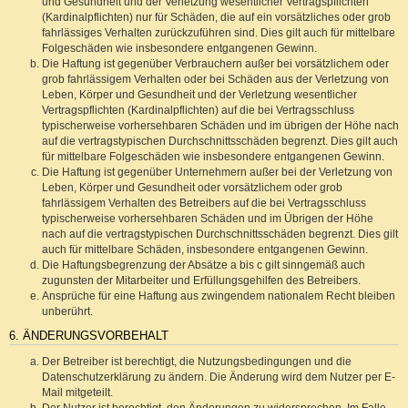
und Gesundheit und der Verletzung wesentlicher Vertragspflichten
(Kardinalpflichten) nur für Schäden, die auf ein vorsätzliches oder grob
fahrlässiges Verhalten zurückzuführen sind. Dies gilt auch für mittelbare
Folgeschäden wie insbesondere entgangenen Gewinn.
Die Haftung ist gegenüber Verbrauchern außer bei vorsätzlichem oder
grob fahrlässigem Verhalten oder bei Schäden aus der Verletzung von
Leben, Körper und Gesundheit und der Verletzung wesentlicher
Vertragspflichten (Kardinalpflichten) auf die bei Vertragsschluss
typischerweise vorhersehbaren Schäden und im übrigen der Höhe nach
auf die vertragstypischen Durchschnittsschäden begrenzt. Dies gilt auch
für mittelbare Folgeschäden wie insbesondere entgangenen Gewinn.
Die Haftung ist gegenüber Unternehmern außer bei der Verletzung von
Leben, Körper und Gesundheit oder vorsätzlichem oder grob
fahrlässigem Verhalten des Betreibers auf die bei Vertragsschluss
typischerweise vorhersehbaren Schäden und im Übrigen der Höhe
nach auf die vertragstypischen Durchschnittsschäden begrenzt. Dies gilt
auch für mittelbare Schäden, insbesondere entgangenen Gewinn.
Die Haftungsbegrenzung der Absätze a bis c gilt sinngemäß auch
zugunsten der Mitarbeiter und Erfüllungsgehilfen des Betreibers.
Ansprüche für eine Haftung aus zwingendem nationalem Recht bleiben
unberührt.
6. ÄNDERUNGSVORBEHALT
Der Betreiber ist berechtigt, die Nutzungsbedingungen und die
Datenschutzerklärung zu ändern. Die Änderung wird dem Nutzer per E-
Mail mitgeteilt.
Der Nutzer ist berechtigt, den Änderungen zu widersprechen. Im Falle