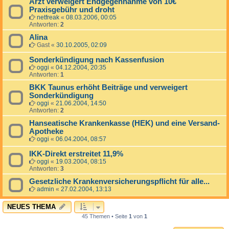
Arzt verweigert Endgegennahme von 10€
Praxisgebühr und droht
netfreak
«
08.03.2006, 00:05
Antworten:
2
Alina
Gast
«
30.10.2005, 02:09
Sonderkündigung nach Kassenfusion
oggi
«
04.12.2004, 20:35
Antworten:
1
BKK Taunus erhöht Beiträge und verweigert
Sonderkündigung
oggi
«
21.06.2004, 14:50
Antworten:
2
Hanseatische Krankenkasse (HEK) und eine Versand-
Apotheke
oggi
«
06.04.2004, 08:57
IKK-Direkt erstreitet 11,9%
oggi
«
19.03.2004, 08:15
Antworten:
3
Gesetzliche Krankenversicherungspflicht für alle...
admin
«
27.02.2004, 13:13
NEUES THEMA
45 Themen • Seite
1
von
1