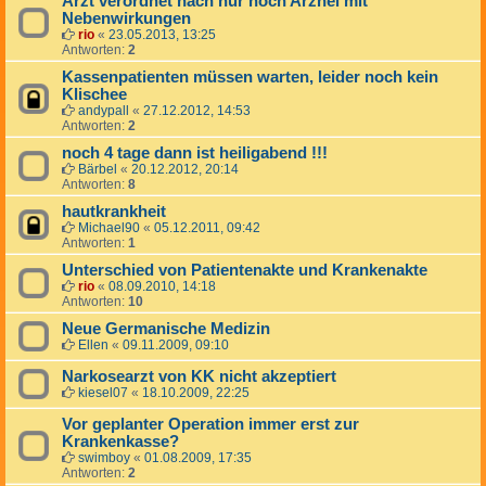
Arzt verordnet nach nur noch Arznei mit
Nebenwirkungen
rio
«
23.05.2013, 13:25
Antworten:
2
Kassenpatienten müssen warten, leider noch kein
Klischee
andypall
«
27.12.2012, 14:53
Antworten:
2
noch 4 tage dann ist heiligabend !!!
Bärbel
«
20.12.2012, 20:14
Antworten:
8
hautkrankheit
Michael90
«
05.12.2011, 09:42
Antworten:
1
Unterschied von Patientenakte und Krankenakte
rio
«
08.09.2010, 14:18
Antworten:
10
Neue Germanische Medizin
Ellen
«
09.11.2009, 09:10
Narkosearzt von KK nicht akzeptiert
kiesel07
«
18.10.2009, 22:25
Vor geplanter Operation immer erst zur
Krankenkasse?
swimboy
«
01.08.2009, 17:35
Antworten:
2