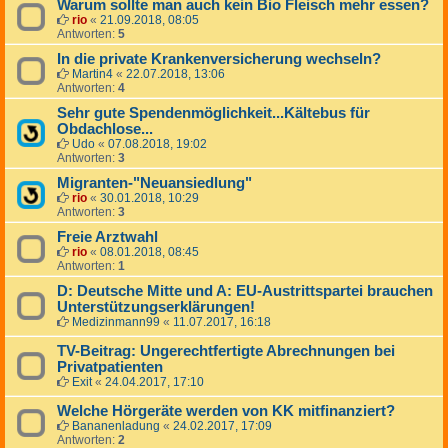
Warum sollte man auch kein Bio Fleisch mehr essen?
rio
«
21.09.2018, 08:05
Antworten:
5
In die private Krankenversicherung wechseln?
Martin4
«
22.07.2018, 13:06
Antworten:
4
Sehr gute Spendenmöglichkeit...Kältebus für
Obdachlose...
Udo
«
07.08.2018, 19:02
Antworten:
3
Migranten-"Neuansiedlung"
rio
«
30.01.2018, 10:29
Antworten:
3
Freie Arztwahl
rio
«
08.01.2018, 08:45
Antworten:
1
D: Deutsche Mitte und A: EU-Austrittspartei brauchen
Unterstützungserklärungen!
Medizinmann99
«
11.07.2017, 16:18
TV-Beitrag: Ungerechtfertigte Abrechnungen bei
Privatpatienten
Exit
«
24.04.2017, 17:10
Welche Hörgeräte werden von KK mitfinanziert?
Bananenladung
«
24.02.2017, 17:09
Antworten:
2