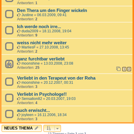
Antworten:
1
Den Thera um den Finger wickeln
Justine
«
06.03.2009, 09:41
Antworten:
2
Ich werde noch irre...
duda2009
«
18.11.2008, 19:04
Antworten:
9
weiss nicht mehr weiter
MarliesF
«
27.10.2008, 13:45
Antworten:
2
ganz furchtbar verliebt
moonshine
«
13.03.2008, 23:08
Antworten:
25
1
2
Verliebt in den Terapeut von der Reha
moonshine
«
20.12.2007, 00:31
Antworten:
3
Verliebt in Psychologe!!
Sensation82
«
20.03.2007, 19:03
Antworten:
4
auch erwischt...
joyleen
«
16.11.2006, 18:34
Antworten:
3
NEUES THEMA
13 Themen • Seite
1
von
1