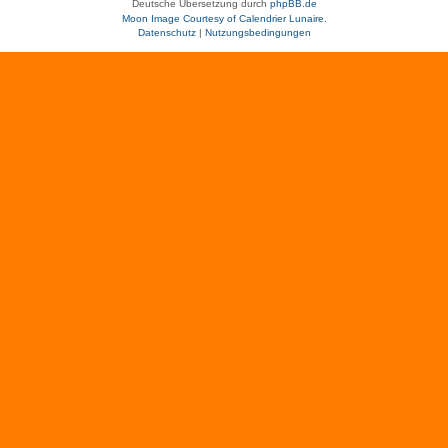
Deutsche Übersetzung durch
phpBB.de
Moon Image Courtesy of Calendrier Lunaire.
Datenschutz
|
Nutzungsbedingungen