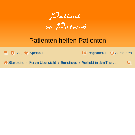
Patienten helfen Patienten
FAQ
Spenden
Registrieren
Anmelden
S
Startseite
Foren-Übersicht
Sonstiges
Verliebt in den Therapeuten
u
c
h
e