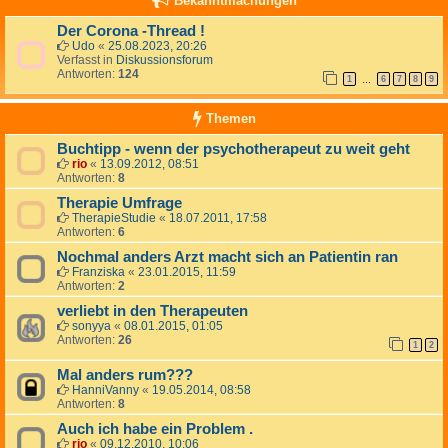
Bekanntmachungen
Der Corona -Thread !
Udo
«
25.08.2023, 20:26
Verfasst in
Diskussionsforum
Antworten:
124
1
6
7
8
9
…
Themen
Buchtipp - wenn der psychotherapeut zu weit geht
rio
«
13.09.2012, 08:51
Antworten:
8
Therapie Umfrage
TherapieStudie
«
18.07.2011, 17:58
Antworten:
6
Nochmal anders Arzt macht sich an Patientin ran
Franziska
«
23.01.2015, 11:59
Antworten:
2
verliebt in den Therapeuten
sonyya
«
08.01.2015, 01:05
Antworten:
26
1
2
Mal anders rum???
HanniVanny
«
19.05.2014, 08:58
Antworten:
8
Auch ich habe ein Problem .
rio
«
09.12.2010, 10:06