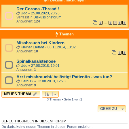
Bekanntmachungen
Der Corona -Thread !
Udo
«
25.08.2023, 20:26
Verfasst in
Diskussionsforum
Antworten:
124
1
6
7
8
9
…
Themen
Missbrauch bei Kindern
Kleiner Elefant
«
08.11.2014, 13:02
Antworten:
18
1
2
Spinalkanalstenose
Udo
«
27.08.2018, 19:01
Antworten:
1
Arzt missbraucht/ belästigt Patientin - was tun?
Carol12
«
12.08.2013, 12:28
Antworten:
9
NEUES THEMA
3 Themen • Seite
1
von
1
GEHE ZU
BERECHTIGUNGEN IN DIESEM FORUM
Du darfst
keine
neuen Themen in diesem Forum erstellen.