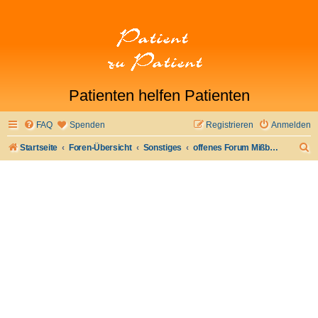
Patienten helfen Patienten
FAQ
Spenden
Registrieren
Anmelden
S
Startseite
Foren-Übersicht
Sonstiges
offenes Forum Mißbrauch
u
c
h
e