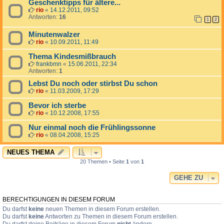
Geschenktipps für ältere...
rio
«
14.12.2011, 09:52
Antworten:
16
1
2
Minutenwalzer
rio
«
10.09.2011, 11:49
Thema Kindesmißbrauch
frankbmn
«
15.06.2011, 22:34
Antworten:
1
Lebst Du noch oder stirbst Du schon
rio
«
11.03.2009, 17:29
Bevor ich sterbe
rio
«
10.12.2008, 17:55
Nur einmal noch die Frühlingssonne
rio
«
08.04.2008, 15:25
NEUES THEMA
20 Themen • Seite
1
von
1
GEHE ZU
BERECHTIGUNGEN IN DIESEM FORUM
Du darfst
keine
neuen Themen in diesem Forum erstellen.
Du darfst
keine
Antworten zu Themen in diesem Forum erstellen.