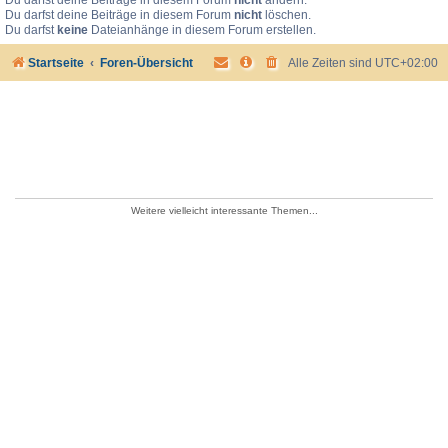
Du darfst deine Beiträge in diesem Forum
nicht
ändern.
Du darfst deine Beiträge in diesem Forum
nicht
löschen.
Du darfst
keine
Dateianhänge in diesem Forum erstellen.
Startseite
Foren-Übersicht
Alle Zeiten sind
UTC+02:00
Weitere vielleicht interessante Themen...