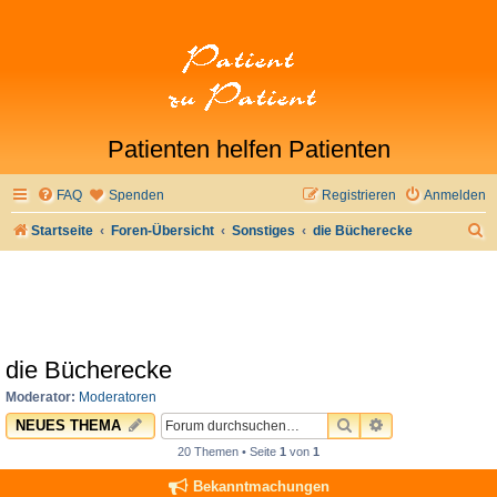
Patienten helfen Patienten
FAQ
Spenden
Registrieren
Anmelden
S
Startseite
Foren-Übersicht
Sonstiges
die Bücherecke
u
c
h
e
die Bücherecke
Moderator:
Moderatoren
SUCHE
ERWEITERTE 
NEUES THEMA
20 Themen • Seite
1
von
1
Bekanntmachungen