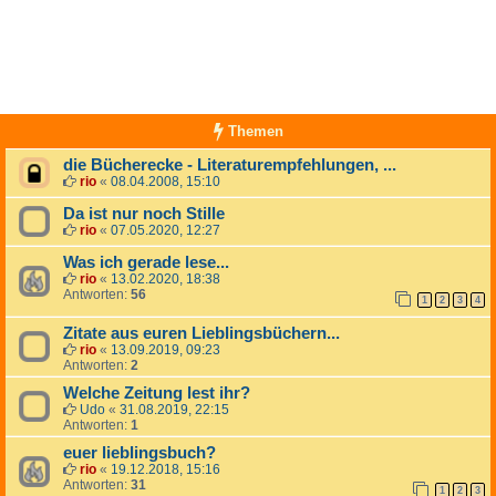
Themen
die Bücherecke - Literaturempfehlungen, ...
rio
«
08.04.2008, 15:10
Da ist nur noch Stille
rio
«
07.05.2020, 12:27
Was ich gerade lese...
rio
«
13.02.2020, 18:38
Antworten:
56
1
2
3
4
Zitate aus euren Lieblingsbüchern...
rio
«
13.09.2019, 09:23
Antworten:
2
Welche Zeitung lest ihr?
Udo
«
31.08.2019, 22:15
Antworten:
1
euer lieblingsbuch?
rio
«
19.12.2018, 15:16
Antworten:
31
1
2
3