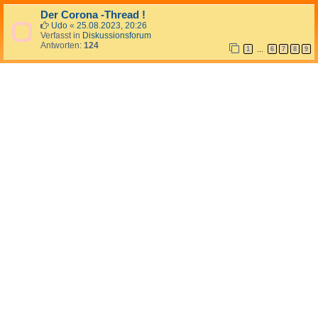
Der Corona -Thread !
Udo
«
25.08.2023, 20:26
Verfasst in
Diskussionsforum
Antworten:
124
1
6
7
8
9
…