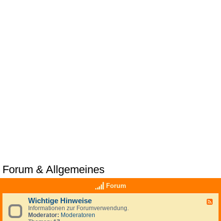
Forum & Allgemeines
Forum
Wichtige Hinweise
F
Informationen zur Forumverwendung.
e
Moderator:
Moderatoren
e