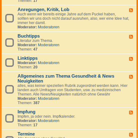
Themen:
17
d
-
Anregungen, Kritik, Lob
W
F
i
Auch wenn wir bereits einige Jahre auf dem Puckel haben,
e
c
sollten wir uns doch nicht darauf ausruhen, also, wer eine Idee hat,
e
h
immer her damit.
d
t
Moderator:
Moderatoren
-
i
A
g
Buchtipps
n
F
e
r
Literatur zum Thema.
e
H
e
Moderator:
Moderatoren
e
i
g
Themen:
47
d
n
u
-
w
n
Linktipps
B
F
e
g
u
Moderator:
Moderatoren
e
i
e
c
Themen:
20
e
s
n
h
d
e
,
t
Allgemeines zum Thema Gesundheit & News
-
F
K
i
L
Neuigkeiten
e
r
p
i
e
alles, was keiner speziellen Rubrik zugeordnet werden kann. Hier
i
p
n
d
landen auch Umfragen von Studenten, usw. zu medizinischen
t
s
k
-
Themen. Alle News/Neuigkeiten natürlich ohne Gewähr
i
t
A
Moderator:
Moderatoren
k
i
l
Themen:
387
,
p
l
L
p
g
Impfung
F
o
s
e
Impfen, ja oder nein. Impfkalender.
e
b
m
Moderator:
Moderatoren
e
e
Themen:
17
d
i
-
n
Termine
I
F
e