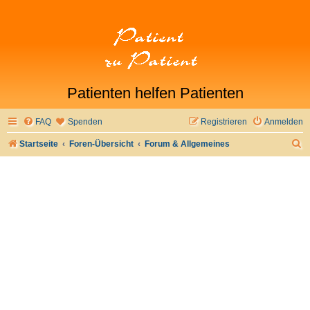
Patienten helfen Patienten
FAQ
Spenden
Registrieren
Anmelden
S
Startseite
Foren-Übersicht
Forum & Allgemeines
u
c
h
e