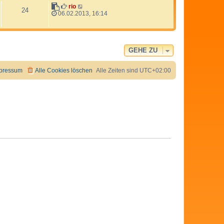
e
N
rio
24
s
e
06.02.2013, 16:14
t
u
e
e
r
s
B
t
e
e
GEHE ZU
i
r
t
B
r
e
pressum
Alle Cookies löschen
Alle Zeiten sind
UTC+02:00
a
i
g
t
r
a
g