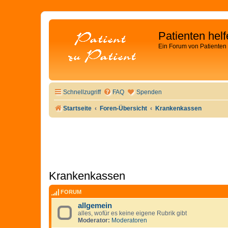
Patienten hel
Ein Forum von Patienten 
Schnellzugriff
FAQ
Spenden
Startseite
Foren-Übersicht
Krankenkassen
Krankenkassen
FORUM
allgemein
alles, wofür es keine eigene Rubrik gibt
Moderator:
Moderatoren