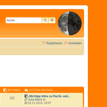
SUCHE
ERWEITERTE SUCHE
Registrieren
Anmelden
BEITRÄGE
LETZTER BEITRAG
Wichtige Infos zu Flucht- und…
152
N
Julia Meinl
e
19.12.2024, 18:07
u