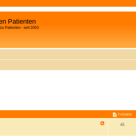
fen Patienten
zu Patienten - seit 2003
THEMEN
F
45
e
e
d