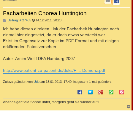
Facharbeiten Chorea Huntington
B
Beitrag: # 27485
14.12.2011, 20:23
e
i
Ich habe diesen direkten Link der Facharbeit Huntington noch
t
einmal hier eingesetzt, da er doch etwas versteckt war.
r
a
Er ist im Gegensatz zur Kopie im PDF Format und mit einigen
g
erklärenden Fotos versehen.
Autor: Arnim Wolff DFA Hamburg 2007
http://www.patient-zu-patient.de/doks/F ... Demenz.pdf
Zuletzt geändert von
Udo
am 13.01.2013, 17:40, insgesamt 1-mal geändert.
Abends geht die Sonne unter, morgens geht sie wieder auf !
c