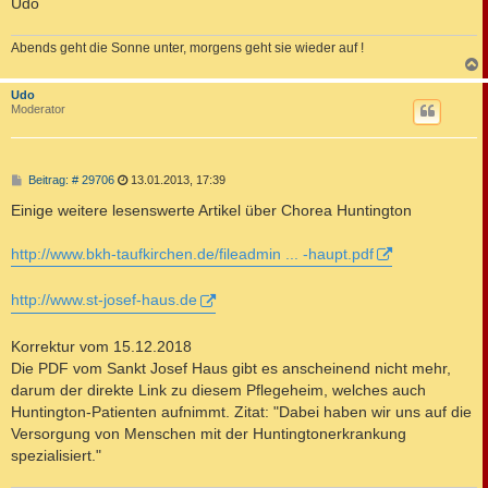
Udo
Abends geht die Sonne unter, morgens geht sie wieder auf !
c
Udo
Moderator
B
Beitrag: # 29706
13.01.2013, 17:39
e
i
Einige weitere lesenswerte Artikel über Chorea Huntington
t
r
a
http://www.bkh-taufkirchen.de/fileadmin ... -haupt.pdf
g
http://www.st-josef-haus.de
Korrektur vom 15.12.2018
Die PDF vom Sankt Josef Haus gibt es anscheinend nicht mehr,
darum der direkte Link zu diesem Pflegeheim, welches auch
Huntington-Patienten aufnimmt. Zitat: "Dabei haben wir uns auf die
Versorgung von Menschen mit der Huntingtonerkrankung
spezialisiert."