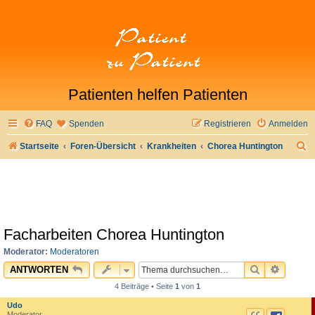
Patienten helfen Patienten
FAQ
Spenden
Registrieren
Anmelden
S
Startseite
Foren-Übersicht
Krankheiten
Chorea Huntington
u
c
h
e
Facharbeiten Chorea Huntington
Moderator:
Moderatoren
SUCHE
ERWEI
ANTWORTEN
4 Beiträge • Seite
1
von
1
Udo
Moderator