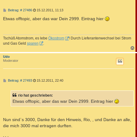
B
Beitrag: # 27486
15.12.2011, 11:13
e
i
Etwas offtopic, aber das war Dein 2999. Eintrag hier
t
r
a
g
Tschüß Atomstrom, es lebe
Ökostrom
! Durch Lieferantenwechsel bei Strom
und Gas Geld
sparen
.
c
Udo
Moderator
B
Beitrag: # 27493
15.12.2011, 22:40
e
i
t
rio hat geschrieben:
r
a
Etwas offtopic, aber das war Dein 2999. Eintrag hier
g
Nun sind`s 3000, Danke für den Hinweis, Rio, , und Danke an alle,
die mich 3000 mal ertragen durften.