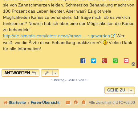
t
sie von Zahnschmerzen leiden. Schmerzlos Behandlung macht von
r
a
100 Prozent das Leben leichter. Aber was? Es gibt viele
g
Möglichkeiten Karies zu behandeln. Ich frage mich, ob es wirklich
funktioniert? Neulich hab ich über eine der Möglichkeiten die Karies
zu behandeln:
http://de.bimedis.com/latest-news/brows ... r-geworden
Wer
weiß, wo die Ärzte diese Behandlung praktizieren?
Vielen Dank
für alle Information!
c
ANTWORTEN
1 Beitrag • Seite
1
von
1
GEHE ZU
Startseite
Foren-Übersicht
Alle Zeiten sind
UTC+02:00