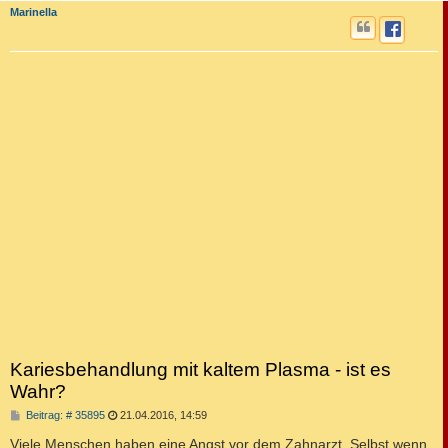
Marinella
Kariesbehandlung mit kaltem Plasma - ist es
Wahr?
B
Beitrag: # 35895
21.04.2016, 14:59
e
i
Viele Menschen haben eine Angst vor dem Zahnarzt. Selbst wenn