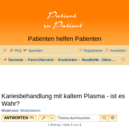
Patienten helfen Patienten
FAQ
Spenden
Registrieren
Anmelden
S
Startseite
Foren-Übersicht
Krankheiten
Mundhöhle - Zähne - Zahnersatz
u
c
h
e
Kariesbehandlung mit kaltem Plasma - ist es
Wahr?
Moderator:
Moderatoren
SUCHE
ERWEI
ANTWORTEN
1 Beitrag • Seite
1
von
1