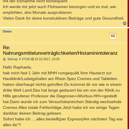
mit der Einnahme nicht konsequent.
g
Ich werde mir jetzt auch Flohsamen besorgen und es mal, wie
empfohlen, drei Monate ausprobieren.
Vielen Dank für deine konstruktiven Beiträge und gute Gesundheit.
c
Dieter
Re:
Nahrungsmittelunverträglichkeiten/Histaminintoleranz
B
Beitrag: # 37260
19.10.2017, 10:25
e
i
Hallo Raphaela,
t
hab mich fast 1 Jahr mit MHH rumgequält.Vom Hautarzt zur
r
a
Hautklinik/Ludwigshafen am Rhein.Spez.Cremes und Tabletten
g
haben überhaupt nichts geholfen.Du kommst dir vor wie in einem
dritte Welt Land.Das hat lange gedauert bis ein von der Klinik zu
Hilfe gerufener Professor die Diagnose==Morbus-HH==gestellt
hat.Dann wurde ich zum Versuchskaninchen.Ständig wechselnde
Cremes.Alles totale Fehlschläge.Jetzt habe ich vor einige Tagen
dankbar deinen Beitrag gelesen.
Sofort habe ich.....alles bestellt(per Express)Am nächsten Tag war
alles da°!!