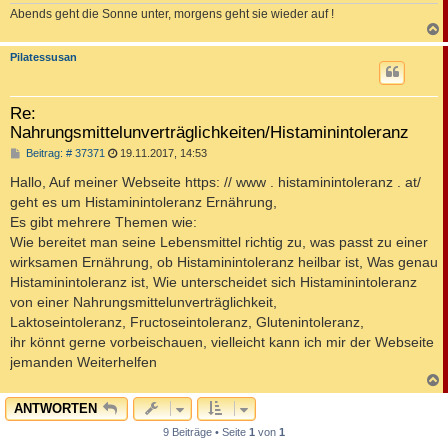
Abends geht die Sonne unter, morgens geht sie wieder auf !
c
Pilatessusan
Re:
Nahrungsmittelunverträglichkeiten/Histaminintoleranz
B
Beitrag: # 37371
19.11.2017, 14:53
e
i
Hallo, Auf meiner Webseite https: // www . histaminintoleranz . at/
t
geht es um Histaminintoleranz Ernährung,
r
a
Es gibt mehrere Themen wie:
g
Wie bereitet man seine Lebensmittel richtig zu, was passt zu einer
wirksamen Ernährung, ob Histaminintoleranz heilbar ist, Was genau
Histaminintoleranz ist, Wie unterscheidet sich Histaminintoleranz
von einer Nahrungsmittelunverträglichkeit,
Laktoseintoleranz, Fructoseintoleranz, Glutenintoleranz,
ihr könnt gerne vorbeischauen, vielleicht kann ich mir der Webseite
jemanden Weiterhelfen
c
ANTWORTEN
9 Beiträge • Seite
1
von
1