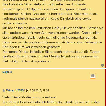
Das kollodiale Silber stelle ich nicht selbst her. Ich kaufe
Hochwertiges mit 10ppm bei amazon .Ich sprühe es auf die
betroffenen Stellen. Das Jucken hört sofort auf. Aber man muss
mehrmals täglich nachsprühen. Kaufe Dir gleich eine etwas
größere Flasche.
Mir hat es bei meinem infizierten Hailey-Hailey geholfen. Besser als
alles andere was mir vom Arzt verschrieben wurden. Damit heilten
die entzündeten Stellen sehr schnell ohne Nebenwirkungen ab.
Hab dann mit Dermalibour+ Creme von A-Derma abschließend die
Rötungen zum Verschwinden gebracht.
Du kannst Dir das kollodiale Silber auch mehrmals auf die Zunge
sprühen. Es wird dann von der Mundschleimhaut aufgenommen.
Viel Erfolg mit dem Ausprobieren.
c
Melanie
B
Beitrag: # 35150
17.08.2015, 19:39
e
i
Vielen Dank für die prompte Antwort.
t
Zeolith und Bentonit habe ich beides da, allerdings war ich bisher
r
a