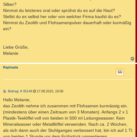
g
Silber?
Nimmst du letzteres oral oder sprühst du es auf die Haut?
Stellst du es selbst her oder von welcher Firma kaufst du es?
Nimmst du Zeolith und Flohsamenpulver dauerhaft oder kurmäßig
ein?
Liebe Grüße,
Melanie
c
Raphaela
B
Beitrag: # 35148
17.08.2015, 19:06
e
i
Hallo Melanie,
t
das Zeolith nehme ich zusammen mit Flohsamen kurmässig ein.
r
a
(mindestens über einen Zeitraum von 3 Monaten). Anfangs 2 x 1
g
Plastik-Teelöffel voll von beiden in 500 ml Leitungswasser. Kein
Mineralwasser oder Metalllöffel verwenden. Nach ca. 2 Wochen,
als sich dann auch der Stuhlganges verbessert hat, bin ich auf 1 Tl.
von beiden 1 Stunde vor dem Frühstück umgestiegen.