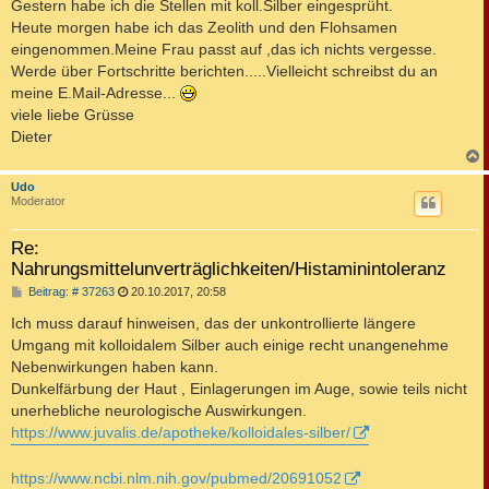
Gestern habe ich die Stellen mit koll.Silber eingesprüht.
Heute morgen habe ich das Zeolith und den Flohsamen
eingenommen.Meine Frau passt auf ,das ich nichts vergesse.
Werde über Fortschritte berichten.....Vielleicht schreibst du an
meine E.Mail-Adresse...
viele liebe Grüsse
Dieter
c
Udo
Moderator
Re:
Nahrungsmittelunverträglichkeiten/Histaminintoleranz
B
Beitrag: # 37263
20.10.2017, 20:58
e
i
Ich muss darauf hinweisen, das der unkontrollierte längere
t
Umgang mit kolloidalem Silber auch einige recht unangenehme
r
a
Nebenwirkungen haben kann.
g
Dunkelfärbung der Haut , Einlagerungen im Auge, sowie teils nicht
unerhebliche neurologische Auswirkungen.
https://www.juvalis.de/apotheke/kolloidales-silber/
https://www.ncbi.nlm.nih.gov/pubmed/20691052