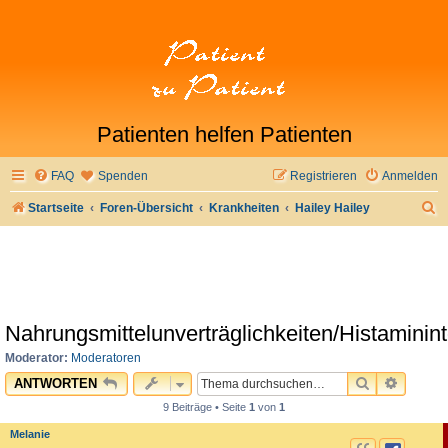
Patienten helfen Patienten
FAQ
Spenden
Registrieren
Anmelden
S
Startseite
Foren-Übersicht
Krankheiten
Hailey Hailey
u
c
h
e
Nahrungsmittelunverträglichkeiten/Histaminin
Moderator:
Moderatoren
SUCHE
ERWEI
ANTWORTEN
9 Beiträge • Seite
1
von
1
Melanie