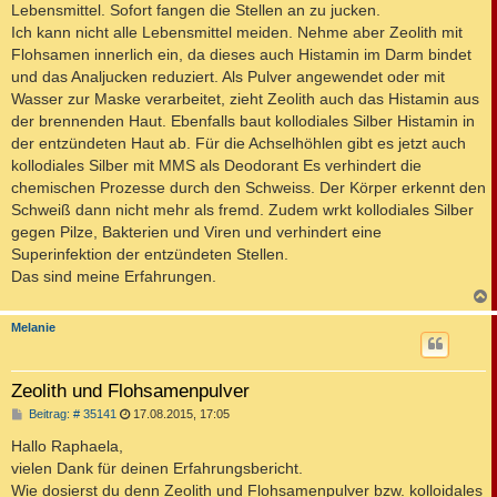
a
Lebensmittel. Sofort fangen die Stellen an zu jucken.
g
Ich kann nicht alle Lebensmittel meiden. Nehme aber Zeolith mit
Flohsamen innerlich ein, da dieses auch Histamin im Darm bindet
und das Analjucken reduziert. Als Pulver angewendet oder mit
Wasser zur Maske verarbeitet, zieht Zeolith auch das Histamin aus
der brennenden Haut. Ebenfalls baut kollodiales Silber Histamin in
der entzündeten Haut ab. Für die Achselhöhlen gibt es jetzt auch
kollodiales Silber mit MMS als Deodorant Es verhindert die
chemischen Prozesse durch den Schweiss. Der Körper erkennt den
Schweiß dann nicht mehr als fremd. Zudem wrkt kollodiales Silber
gegen Pilze, Bakterien und Viren und verhindert eine
Superinfektion der entzündeten Stellen.
Das sind meine Erfahrungen.
c
Melanie
Zeolith und Flohsamenpulver
B
Beitrag: # 35141
17.08.2015, 17:05
e
i
Hallo Raphaela,
t
vielen Dank für deinen Erfahrungsbericht.
r
a
Wie dosierst du denn Zeolith und Flohsamenpulver bzw. kolloidales