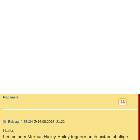
Raphaela
B
Beitrag: # 35134
16.08.2015, 21:22
e
i
Hallo,
t
bei meinem Morbus Hailey-Hailey triggern auch histaminhaltige
r