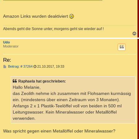
Amazon Links wurden deaktiviert
Abends geht die Sonne unter, morgens geht sie wieder auf !
c
Udo
Moderator
Re:
B
Beitrag: # 37264
21.10.2017, 19:33
e
i
t
Raphaela hat geschrieben:
r
a
Hallo Melanie,
g
das Zeolith nehme ich zusammen mit Flohsamen kurmässig
ein. (mindestens über einen Zeitraum von 3 Monaten).
Anfangs 2 x 1 Plastik-Teelöffel voll von beiden in 500 ml
Leitungswasser. Kein Mineralwasser oder Metalllöffel
verwenden.
Was spricht gegen einen Metallöffel oder Mineralwasser?