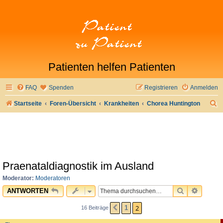
Patienten helfen Patienten
FAQ
Spenden
Registrieren
Anmelden
S
Startseite
Foren-Übersicht
Krankheiten
Chorea Huntington
u
c
h
e
Praenataldiagnostik im Ausland
Moderator:
Moderatoren
SUCHE
ERWEI
ANTWORTEN
2
1
16 Beiträge
VORHERIGE