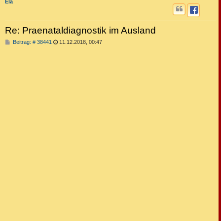
Ela
Re: Praenataldiagnostik im Ausland
B
Beitrag: # 38441
11.12.2018, 00:47
e
i
t
r
a
g