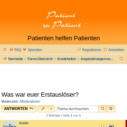
Patienten helfen Patienten
FAQ
Spenden
Registrieren
Anmelden
S
Startseite
Foren-Übersicht
Krankheiten
Angststörungen und Panikattacken
u
c
h
e
Was war euer Erstauslöser?
Moderator:
Moderatoren
SUCHE
ERWEI
ANTWORTEN
2 Beiträge • Seite
1
von
1
Arielle