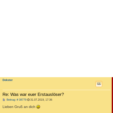
Dekster
Re: Was war euer Erstauslöser?
B
Beitrag: # 38779
31.07.2019, 17:36
e
i
Lieben Gruß an dich
t
r