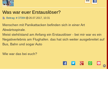
Was war euer Erstauslöser?
B
Beitrag: # 37084
26.07.2017, 10:31
e
i
Menschen mit Panikattacken befinden sich in einer Art
t
Abwärtsspirale.
r
a
Meist steht/stand am Anfang ein Erstauslöser - bei mir war es ein
g
Negativerlebnis am Flughafen. das hat sich weiter ausgebreitet auf
Bus, Bahn und sogar Auto
Wie war das bei euch?
c