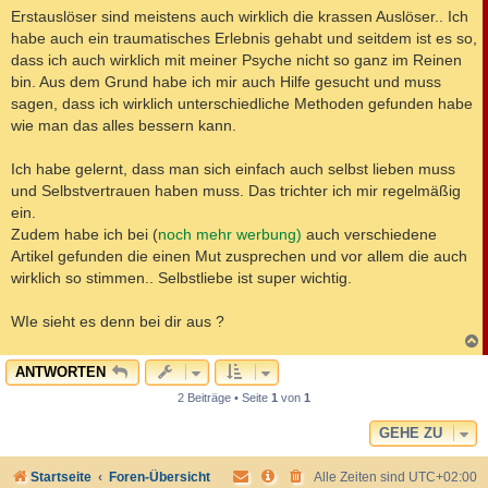
a
Erstauslöser sind meistens auch wirklich die krassen Auslöser.. Ich
g
habe auch ein traumatisches Erlebnis gehabt und seitdem ist es so,
dass ich auch wirklich mit meiner Psyche nicht so ganz im Reinen
bin. Aus dem Grund habe ich mir auch Hilfe gesucht und muss
sagen, dass ich wirklich unterschiedliche Methoden gefunden habe
wie man das alles bessern kann.
Ich habe gelernt, dass man sich einfach auch selbst lieben muss
und Selbstvertrauen haben muss. Das trichter ich mir regelmäßig
ein.
Zudem habe ich bei (
noch mehr werbung)
auch verschiedene
Artikel gefunden die einen Mut zusprechen und vor allem die auch
wirklich so stimmen.. Selbstliebe ist super wichtig.
WIe sieht es denn bei dir aus ?
c
ANTWORTEN
2 Beiträge • Seite
1
von
1
GEHE ZU
Startseite
Foren-Übersicht
Alle Zeiten sind
UTC+02:00