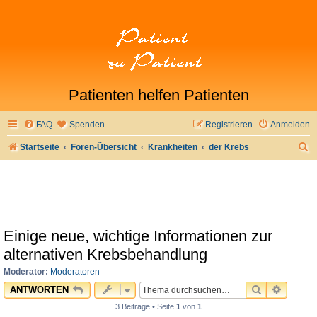
Patienten helfen Patienten
FAQ
Spenden
Registrieren
Anmelden
S
Startseite
Foren-Übersicht
Krankheiten
der Krebs
u
c
h
e
Einige neue, wichtige Informationen zur
alternativen Krebsbehandlung
Moderator:
Moderatoren
SUCHE
ERWEI
ANTWORTEN
3 Beiträge • Seite
1
von
1