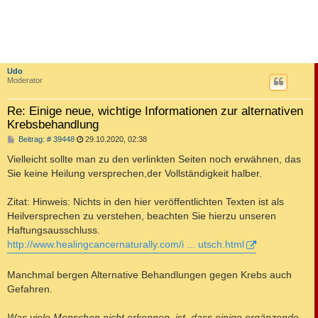
Udo
Moderator
Re: Einige neue, wichtige Informationen zur alternativen
Krebsbehandlung
B
Beitrag: # 39448
29.10.2020, 02:38
e
i
Vielleicht sollte man zu den verlinkten Seiten noch erwähnen, das
t
Sie keine Heilung versprechen,der Vollständigkeit halber.
r
a
g
Zitat: Hinweis: Nichts in den hier veröffentlichten Texten ist als
Heilversprechen zu verstehen, beachten Sie hierzu unseren
Haftungsausschluss.
http://www.healingcancernaturally.com/i ... utsch.html
Manchmal bergen Alternative Behandlungen gegen Krebs auch
Gefahren.
Was viele Menschen nicht erkennen, ist, dass einige ergänzende