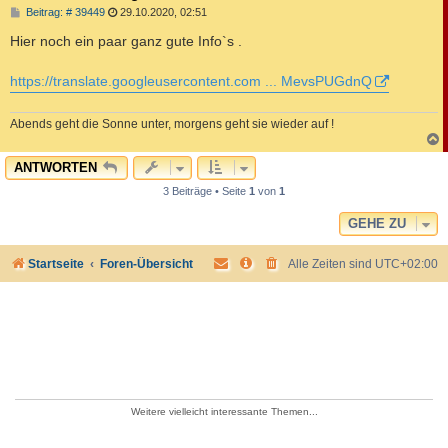
B
Beitrag: # 39449
29.10.2020, 02:51
e
i
Hier noch ein paar ganz gute Info`s .
t
r
a
https://translate.googleusercontent.com ... MevsPUGdnQ
g
Abends geht die Sonne unter, morgens geht sie wieder auf !
c
ANTWORTEN
3 Beiträge • Seite
1
von
1
GEHE ZU
Startseite
Foren-Übersicht
Alle Zeiten sind
UTC+02:00
Weitere vielleicht interessante Themen...