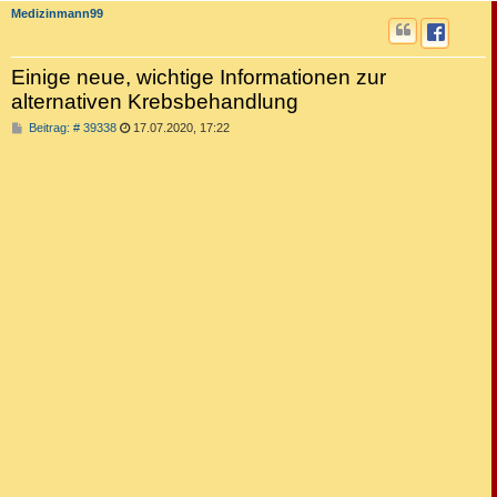
Medizinmann99
Einige neue, wichtige Informationen zur
alternativen Krebsbehandlung
B
Beitrag: # 39338
17.07.2020, 17:22
e
i
t
r
a
g