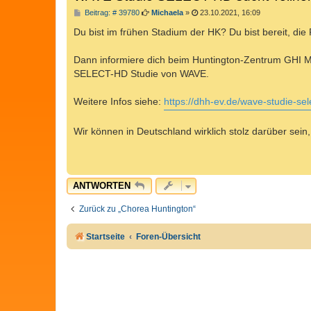
B
Beitrag: # 39780
Michaela
»
23.10.2021, 16:09
e
i
Du bist im frühen Stadium der HK? Du bist bereit, di
t
r
a
Dann informiere dich beim Huntington-Zentrum GHI Mü
g
SELECT-HD Studie von WAVE.
Weitere Infos siehe:
https://dhh-ev.de/wave-studie-sel
Wir können in Deutschland wirklich stolz darüber sein
ANTWORTEN
Zurück zu „Chorea Huntington“
Startseite
Foren-Übersicht