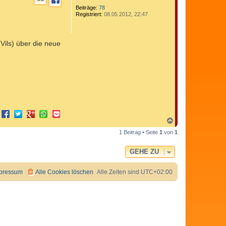
Beiträge:
78
Registriert:
08.05.2012, 22:47
ils) über die neue
N
a
1 Beitrag • Seite
1
von
1
c
h
o
GEHE ZU
b
e
n
pressum
Alle Cookies löschen
Alle Zeiten sind
UTC+02:00