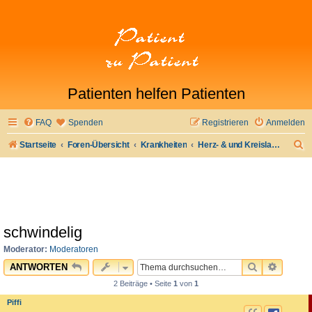
Patienten helfen Patienten
FAQ
Spenden
Registrieren
Anmelden
S
Startseite
Foren-Übersicht
Krankheiten
Herz- & und Kreislauferkrankungen
u
c
h
e
schwindelig
Moderator:
Moderatoren
SUCHE
ERWEI
ANTWORTEN
2 Beiträge • Seite
1
von
1
Piffi