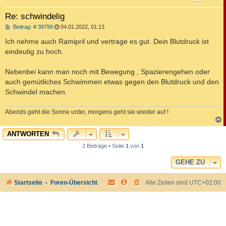
Re: schwindelig
B
Beitrag: # 39799
04.01.2022, 01:13
e
i
Ich nehme auch Ramipril und vertrage es gut. Dein Blutdruck ist
t
eindeutig zu hoch.
r
a
g
Nebenbei kann man noch mit Bewegung , Spazierengehen oder
auch gemütliches Schwimmen etwas gegen den Blutdruck und den
Schwindel machen.
Abends geht die Sonne unter, morgens geht sie wieder auf !
c
ANTWORTEN
2 Beiträge • Seite
1
von
1
GEHE ZU
Startseite
Foren-Übersicht
Alle Zeiten sind
UTC+02:00