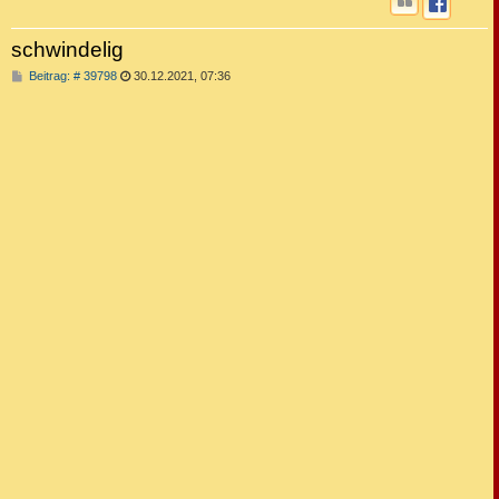
schwindelig
B
Beitrag: # 39798
30.12.2021, 07:36
e
i
t
r
a
g