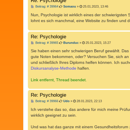
Re: Psychologie
B
Beitrag: # 39964
Somaou
»
25.01.2023, 13:46
e
i
Nun, Psychologie ist wirklich eines der schwierigste
t
lohnt es sich manchmal, eine Website zu finden und dor
r
a
g
Re: Psychologie
B
Beitrag: # 39965
Burunduc
»
25.01.2023, 15:27
e
i
Sie haben einen sehr schwierigen Beruf gewählt. Das
t
gute Noten bekommen, oder? Versuchen Sie, sich an 
r
a
und schließlich Ihres Diploms helfen können. Ich suche 
g
Diskursanalyse-Methode
halfen.
Link entfernt, Thread beendet.
Re: Psychologie
B
Beitrag: # 39966
Udo
»
28.01.2023, 22:13
e
i
Ich verstehe das so, das andere für mich meine Prüf
t
wirklich geeignet zu sein.
r
a
g
Und was hat das ganze mit einem Gesundheitsforum z