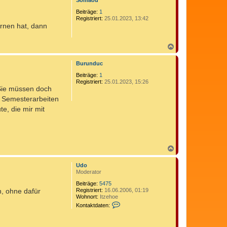
Somaou
Beiträge:
1
Registriert:
25.01.2023, 13:42
ernen hat, dann
N
a
c
Burunduc
h
o
Beiträge:
1
b
Registriert:
25.01.2023, 15:26
 Sie müssen doch
e
n
, Semesterarbeiten
te, die mir mit
N
a
c
Udo
h
Moderator
o
b
Beiträge:
5475
n, ohne dafür
Registriert:
16.06.2006, 01:19
e
Wohnort:
Itzehoe
n
K
Kontaktdaten:
o
n
t