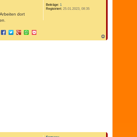
Beiträge:
1
Registriert:
25.01.2023, 08:35
Arbeiten dort
en.
N
a
c
h
o
b
e
n