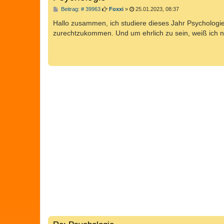
B
Beitrag: # 39963
Foxxi
»
25.01.2023, 08:37
e
i
Hallo zusammen, ich studiere dieses Jahr Psychologie, 
t
zurechtzukommen. Und um ehrlich zu sein, weiß ich nic
r
a
g