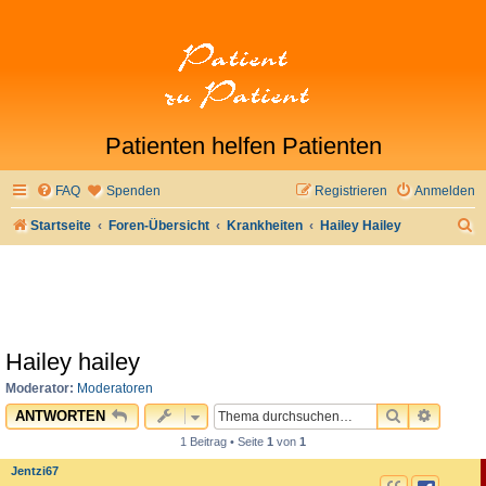
Patienten helfen Patienten
FAQ
Spenden
Registrieren
Anmelden
S
Startseite
Foren-Übersicht
Krankheiten
Hailey Hailey
u
c
h
e
Hailey hailey
Moderator:
Moderatoren
SUCHE
ERWEI
ANTWORTEN
1 Beitrag • Seite
1
von
1
Jentzi67