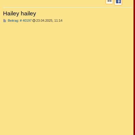
Hailey hailey
B
Beitrag: # 40197
23.04.2025, 11:14
e
i
t
r
a
g