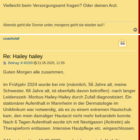
e
i
Vielleicht beim Versorgungsamt fragen? Oder deinen Arzt.
t
r
a
g
Abends geht die Sonne unter, morgens geht sie wieder auf !
c
coacholaf
Re: Hailey hailey
B
Beitrag: # 40200
21.05.2025, 11:55
e
i
Guten Morgen alle zusammen,
t
r
a
im Frühjahr 2024 wurde bei mir (männlich, 56 Jahre alt, meine
g
Schwester, 66 Jahre alt, ist ebenfalls davon betroffen) -nach langer
Leidenszeit- Morbus Hailey-Hailey durch Zufall diagnostiziert. Ein
stationärer Aufenthalt in Mannheim in der Dermatologie im
Uniklinikum war notwendig, als es zu einem extremen Hautschub
kam, den mein damaliger Hautarzt nicht mehr behandeln konnte.
Nach 6 Tagen Aufenthalt wurde ich mit Neotigason (Acitretin) als
Therapieform entlassen. Intensive Hautpflege etc. eingeschlossen.