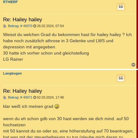
c
RTHIERF
Re: Hailey hailey
B
Beitrag: # 40070
26.02.2024, 07:54
e
i
Weisst du welchen Grad du bekommen hast für hailey hailey ? Ich
t
habe noch zusätzlich athrose in 3 Gelenke und LWS und
r
a
depression mit angegeben.
g
30 hatte ich vorher schon und gleichstellung
LG Rainer
c
Langbogen
Re: Hailey hailey
B
Beitrag: # 40071
02.03.2024, 17:48
e
i
klar weiß ich meinen grad
t
r
a
wenn du eh schon gdb von 30 hast werden sie dich mind. auf 50
g
hochsetzen
mit 50 kannst du so oder so, eine höherstufung auf 70 beantragen,
hat was mit der steuerbefreiung zu tun (glaube mich daran zu