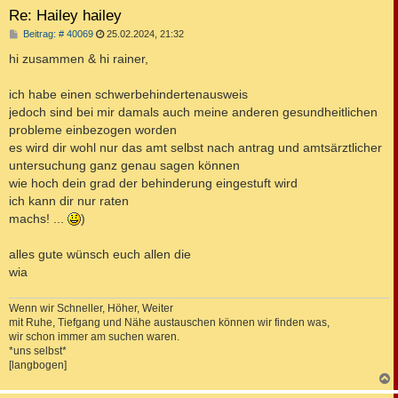
Re: Hailey hailey
B
Beitrag: # 40069
25.02.2024, 21:32
e
i
hi zusammen & hi rainer,
t
r
a
ich habe einen schwerbehindertenausweis
g
jedoch sind bei mir damals auch meine anderen gesundheitlichen
probleme einbezogen worden
es wird dir wohl nur das amt selbst nach antrag und amtsärztlicher
untersuchung ganz genau sagen können
wie hoch dein grad der behinderung eingestuft wird
ich kann dir nur raten
machs! ...
)
alles gute wünsch euch allen die
wia
Wenn wir Schneller, Höher, Weiter
mit Ruhe, Tiefgang und Nähe austauschen können wir finden was,
wir schon immer am suchen waren.
*uns selbst*
[langbogen]