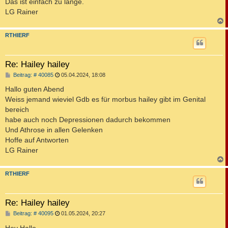
Das ist einfach zu lange.
LG Rainer
c
RTHIERF
Re: Hailey hailey
B
Beitrag: # 40085
05.04.2024, 18:08
e
i
Hallo guten Abend
t
Weiss jemand wieviel Gdb es für morbus hailey gibt im Genital
r
a
bereich
g
habe auch noch Depressionen dadurch bekommen
Und Athrose in allen Gelenken
Hoffe auf Antworten
LG Rainer
c
RTHIERF
Re: Hailey hailey
B
Beitrag: # 40095
01.05.2024, 20:27
e
i
Hey Hallo