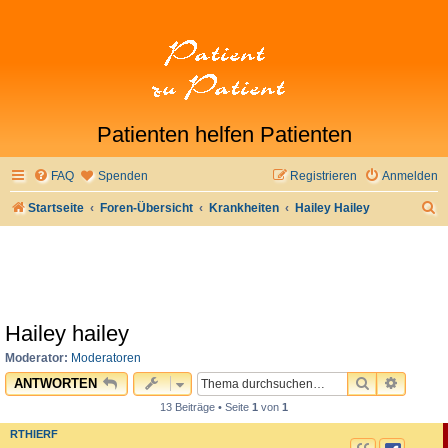
Patienten helfen Patienten
FAQ
Spenden
Registrieren
Anmelden
S
Startseite
Foren-Übersicht
Krankheiten
Hailey Hailey
u
c
h
e
Hailey hailey
Moderator:
Moderatoren
SUCHE
ERWEI
ANTWORTEN
13 Beiträge • Seite
1
von
1
RTHIERF