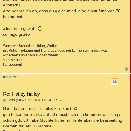
erinnern)
also nehme ich an, dass du gleich mind. eine einstufung von 70
bekommst
alles ohne gewähr
sonnige grüße
Wenn wir Schneller, Höher, Weiter
mit Ruhe, Tiefgang und Nähe austauschen können wir finden was,
wir schon immer am suchen waren.
*uns selbst*
[langbogen]
c
RTHIERF
Re: Hailey hailey
B
Beitrag: # 40072
03.03.2024, 09:15
e
i
Hast du denn nur für hailey krankheit 50
t
gdb bekommen?Also auf 50 müsste ich min kommen weil ich ja
r
a
schon gdb 30 habe.Möchte früher in Rente aber die bearbeitung in
g
Bremen dauert 10 Monate