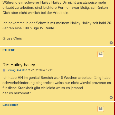
Während ein schwerer Hailey Hailey Dir nicht ansatzweise mehr
erlaubt zu arbeiten, sind leichtere Formen zwar lästig, schränken
Dich aber nicht wirklich bei der Arbeit ein.
Ich bekomme in der Schweiz mit meinem Hailey Hailey seit bald 20
Jahren eine 100 % ige IV Rente.
Gruss Chris
c
RTHIERF
Re: Hailey hailey
B
Beitrag: # 40067
22.02.2024, 17:23
e
i
Ich habe HH im genital Bereich war 6 Wochen arbeitsunfähig habe
t
schwerbehinderung eingereicht weiss nur nicht wieviel prozente es
r
a
für diese Krankheit gibt vielleicht weiss es jemand
g
der es bekommt?
c
Langbogen