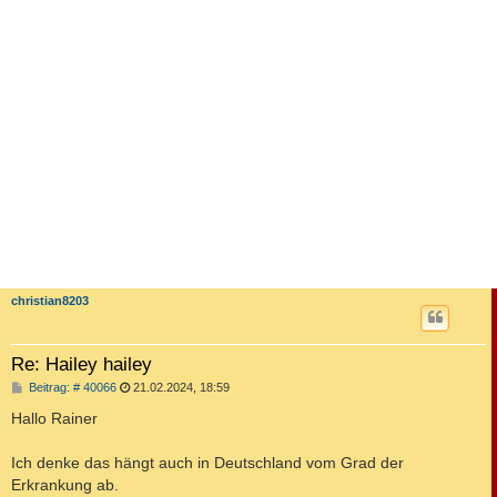
christian8203
Re: Hailey hailey
B
Beitrag: # 40066
21.02.2024, 18:59
e
i
Hallo Rainer
t
r
a
Ich denke das hängt auch in Deutschland vom Grad der
g
Erkrankung ab.