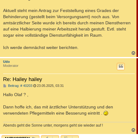
Aktuell steht mein Antrag zur Feststellung eines Grades der
Behinderung (gestellt beim Versorgungsamt) noch aus. Von
amtsärztlicher Seite wurde ich bereits durch meinen Dienstherren
auf eine Halbierung meiner Arbeitszeit herab gestuft. Evtl. steht
sogar eine vollständige Dienstunfähigkeit im Raum.
Ich werde demnächst weiter berichten.
c
Udo
Moderator
Re: Hailey hailey
B
Beitrag: # 40203
23.05.2025, 03:31
e
i
Hallo Olaf ? ,
t
r
a
Dann hoffe ich, das mit ärztlicher Unterstützung und den
g
verwendeten Pflegemitteln eine Besserung eintritt .
Abends geht die Sonne unter, morgens geht sie wieder auf !