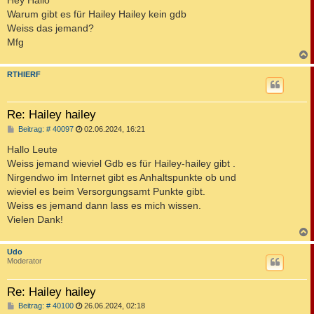
t
Warum gibt es für Hailey Hailey kein gdb
r
a
Weiss das jemand?
g
Mfg
c
RTHIERF
Re: Hailey hailey
B
Beitrag: # 40097
02.06.2024, 16:21
e
i
Hallo Leute
t
Weiss jemand wieviel Gdb es für Hailey-hailey gibt .
r
a
Nirgendwo im Internet gibt es Anhaltspunkte ob und
g
wieviel es beim Versorgungsamt Punkte gibt.
Weiss es jemand dann lass es mich wissen.
Vielen Dank!
c
Udo
Moderator
Re: Hailey hailey
B
Beitrag: # 40100
26.06.2024, 02:18