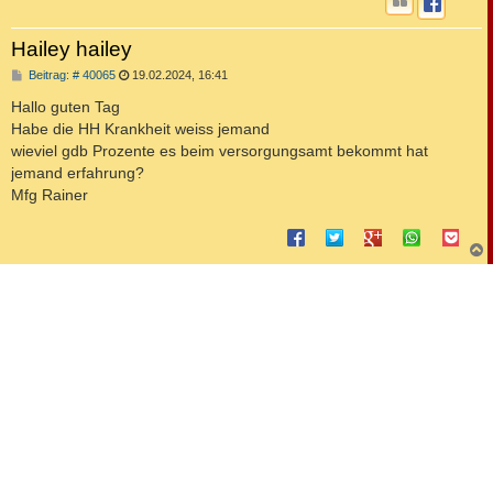
Hailey hailey
B
Beitrag: # 40065
19.02.2024, 16:41
e
i
Hallo guten Tag
t
Habe die HH Krankheit weiss jemand
r
a
wieviel gdb Prozente es beim versorgungsamt bekommt hat
g
jemand erfahrung?
Mfg Rainer
c