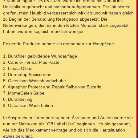
7 Monate später -16.05.2025- wurde ich erneut als Notfall ins
Uniklinikum gebracht und stationär aufgenommen. Die Infusionen
greifen, mein Hautbild verbessert sich wirklich und wir haben gleich
zu Beginn der Behandlung Neotigason abgesetzt. Die
Nebenwirkungen, die mir in den letzten Monaten stark zugesetzt
haben, wurden sogleich merklich weniger.
Folgende Produkte nehme ich momentan zur Hautpflege:
1. Durafiber gelbildende Wundauflage
2. Candio-Hermal Plus Paste
3. Linola Ölbad
4. Dermatop Basiscreme
5. Octenisan Waschhandschuhe
6. Aquaphor Protect and Repair Salbe von Eucerin
7. MomeGalen Salbe
8. Durafiber Ag
9. Octenisan Wash Lotion
In Absprache mit den betreuenden Ärztinnen und Ärzten werde ich
nun mit Naltrexon als "Off Label Use" beginnen. Ich bin gespannt,
wie ich das Medikament vertrage und ob sich die Hautsituation
etwas beruhigt.