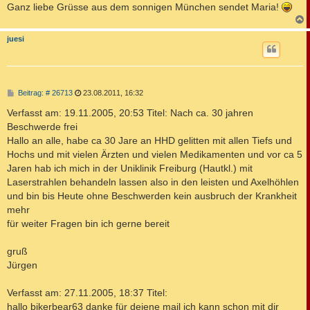
Ganz liebe Grüsse aus dem sonnigen München sendet Maria!
c
juesi
B
Beitrag: # 26713
23.08.2011, 16:32
e
i
Verfasst am: 19.11.2005, 20:53 Titel: Nach ca. 30 jahren
t
Beschwerde frei
r
a
Hallo an alle, habe ca 30 Jare an HHD gelitten mit allen Tiefs und
g
Hochs und mit vielen Ärzten und vielen Medikamenten und vor ca 5
Jaren hab ich mich in der Uniklinik Freiburg (Hautkl.) mit
Laserstrahlen behandeln lassen also in den leisten und Axelhöhlen
und bin bis Heute ohne Beschwerden kein ausbruch der Krankheit
mehr
für weiter Fragen bin ich gerne bereit
gruß
Jürgen
Verfasst am: 27.11.2005, 18:37 Titel:
hallo bikerbear63 danke für deiene mail ich kann schon mit dir