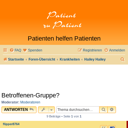
Patienten helfen Patienten
FAQ
Spenden
Registrieren
Anmelden
S
Startseite
Foren-Übersicht
Krankheiten
Hailey Hailey
u
c
h
e
Betroffenen-Gruppe?
Moderator:
Moderatoren
SUCHE
ERWEI
ANTWORTEN
9 Beiträge • Seite
1
von
1
flipper8764