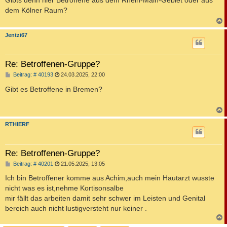
Gibts denn hier Betroffene aus dem Rhein-Main-Gebiet oder aus
t
dem Kölner Raum?
r
a
g
c
Jentzi67
Re: Betroffenen-Gruppe?
B
Beitrag: # 40193
24.03.2025, 22:00
e
i
Gibt es Betroffene in Bremen?
t
r
a
g
c
RTHIERF
Re: Betroffenen-Gruppe?
B
Beitrag: # 40201
21.05.2025, 13:05
e
i
Ich bin Betroffener komme aus Achim,auch mein Hautarzt wusste
t
nicht was es ist,nehme Kortisonsalbe
r
a
mir fällt das arbeiten damit sehr schwer im Leisten und Genital
g
bereich auch nicht lustigversteht nur keiner .