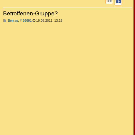
Betroffenen-Gruppe?
B
Beitrag: # 26691
19.08.2011, 13:18
e
i
t
r
a
g