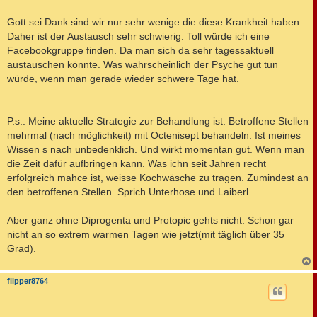
t
r
a
Gott sei Dank sind wir nur sehr wenige die diese Krankheit haben.
g
Daher ist der Austausch sehr schwierig. Toll würde ich eine
Facebookgruppe finden. Da man sich da sehr tagessaktuell
austauschen könnte. Was wahrscheinlich der Psyche gut tun
würde, wenn man gerade wieder schwere Tage hat.
P.s.: Meine aktuelle Strategie zur Behandlung ist. Betroffene Stellen
mehrmal (nach möglichkeit) mit Octenisept behandeln. Ist meines
Wissen s nach unbedenklich. Und wirkt momentan gut. Wenn man
die Zeit dafür aufbringen kann. Was ichn seit Jahren recht
erfolgreich mahce ist, weisse Kochwäsche zu tragen. Zumindest an
den betroffenen Stellen. Sprich Unterhose und Laiberl.
Aber ganz ohne Diprogenta und Protopic gehts nicht. Schon gar
nicht an so extrem warmen Tagen wie jetzt(mit täglich über 35
Grad).
c
flipper8764