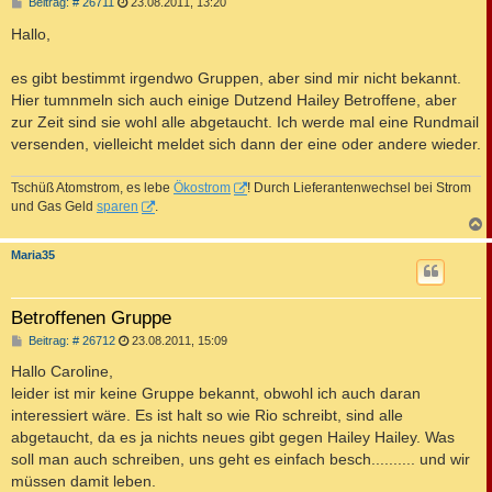
B
Beitrag: # 26711
23.08.2011, 13:20
e
i
Hallo,
t
r
a
es gibt bestimmt irgendwo Gruppen, aber sind mir nicht bekannt.
g
Hier tumnmeln sich auch einige Dutzend Hailey Betroffene, aber
zur Zeit sind sie wohl alle abgetaucht. Ich werde mal eine Rundmail
versenden, vielleicht meldet sich dann der eine oder andere wieder.
Tschüß Atomstrom, es lebe
Ökostrom
! Durch Lieferantenwechsel bei Strom
und Gas Geld
sparen
.
c
Maria35
Betroffenen Gruppe
B
Beitrag: # 26712
23.08.2011, 15:09
e
i
Hallo Caroline,
t
leider ist mir keine Gruppe bekannt, obwohl ich auch daran
r
a
interessiert wäre. Es ist halt so wie Rio schreibt, sind alle
g
abgetaucht, da es ja nichts neues gibt gegen Hailey Hailey. Was
soll man auch schreiben, uns geht es einfach besch.......... und wir
müssen damit leben.