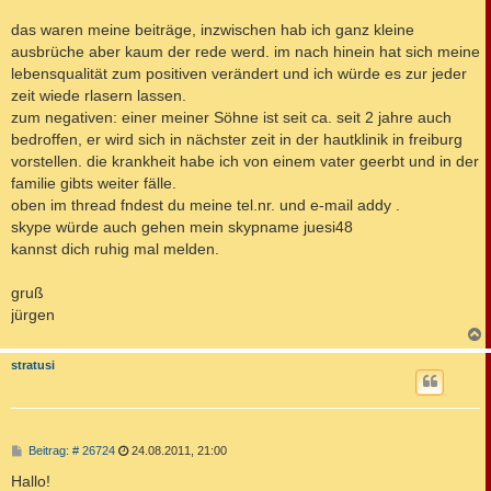
das waren meine beiträge, inzwischen hab ich ganz kleine
ausbrüche aber kaum der rede werd. im nach hinein hat sich meine
lebensqualität zum positiven verändert und ich würde es zur jeder
zeit wiede rlasern lassen.
zum negativen: einer meiner Söhne ist seit ca. seit 2 jahre auch
bedroffen, er wird sich in nächster zeit in der hautklinik in freiburg
vorstellen. die krankheit habe ich von einem vater geerbt und in der
familie gibts weiter fälle.
oben im thread fndest du meine tel.nr. und e-mail addy .
skype würde auch gehen mein skypname juesi48
kannst dich ruhig mal melden.
gruß
jürgen
c
stratusi
B
Beitrag: # 26724
24.08.2011, 21:00
e
i
Hallo!