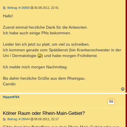
B
Beitrag: # 26800
30.08.2011, 22:41
e
i
Hallo!
t
r
a
Zuerst einmal herzliche Dank für die Antworten.
g
Ich habe auch einige PNs bekommen.
Leider bin ich jetzt zu platt, um viel zu schreiben.
Ich kommen gerade vom Spätdienst (bin Krankenschwester in der
Uni / Dermatologie
) und habe morgen Frühdienst.
Ich melde mich morgen Nachmittag.
Bis dahin herzliche Grüße aus dem Rheingau,
Carolin
c
flipper8764
Kölner Raum oder Rhein-Main-Gebiet?
B
Beitrag: # 26844
08.09.2011, 22:17
e
i