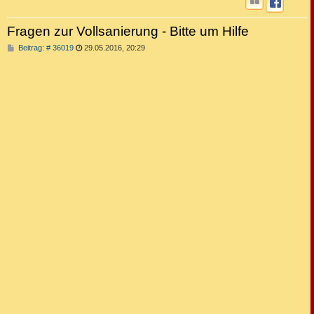
Fragen zur Vollsanierung - Bitte um Hilfe
B
Beitrag: # 36019
29.05.2016, 20:29
e
i
t
r
a
g