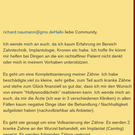
richard.naumann@gmx.deHallo
liebe Community,
Ich wende mich an euch, da ich kaum Erfahrung im Bereich
Zahntechnik, Implantologie, Kronen etc habe. Ich hoffe Ihr könnt
mir helfen bei Dingen an die ein nichtaffiner Patient nicht denkt
oder mich in meinem Vorhaben unterstützen.
Es geht um eine Komplettsanierung meiner Zähne. Ich habe
beschädigte,viel zu kleine, sehr gelbe, zum Teil auch kranke Zähne
und stehe zum Glück finanziell so gut dar, dass ich mir den Wunsch
von einem “Hollywoodlächeln” realisieren kann. Ich wende mich an
euch, da mir die Ärzte (ich war in 3 verschiedenen Kliniken) in allen
Fällen kaum negative Dinge über die Behandlung / Nachhaltigkeit
aufgelistet haben (nachvollziehbar als Anbieter).
Es geht wie gesagt um eine Vollsanierung der Zähne. Es werden 2
kranke Zahne an der Wurzel behandelt, ein Implantat (Camlog)
gesetzt. Es werden folgenden Zähne verkront