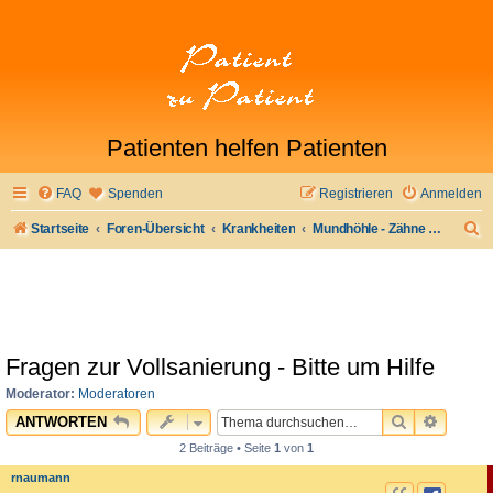
Patienten helfen Patienten
FAQ
Spenden
Registrieren
Anmelden
S
Startseite
Foren-Übersicht
Krankheiten
Mundhöhle - Zähne - Zahnersatz
u
c
h
e
Fragen zur Vollsanierung - Bitte um Hilfe
Moderator:
Moderatoren
SUCHE
ERWEI
ANTWORTEN
2 Beiträge • Seite
1
von
1
rnaumann