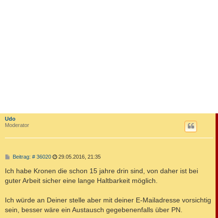
Udo
Moderator
B
Beitrag: # 36020
29.05.2016, 21:35
e
i
Ich habe Kronen die schon 15 jahre drin sind, von daher ist bei
t
guter Arbeit sicher eine lange Haltbarkeit möglich.
r
a
g
Ich würde an Deiner stelle aber mit deiner E-Mailadresse vorsichtig
sein, besser wäre ein Austausch gegebenenfalls über PN.