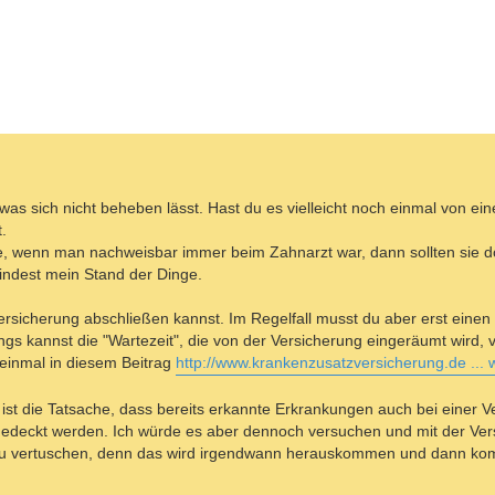
s was sich nicht beheben lässt. Hast du es vielleicht noch einmal von e
.
ne, wenn man nachweisbar immer beim Zahnarzt war, dann sollten sie 
ndest mein Stand der Dinge.
ersicherung abschließen kannst. Im Regelfall musst du aber erst eine
ings kannst die "Wartezeit", die von der Versicherung eingeräumt wird,
 einmal in diesem Beitrag
http://www.krankenzusatzversicherung.de ... w
e ist die Tatsache, dass bereits erkannte Erkrankungen auch bei einer 
gedeckt werden. Ich würde es aber dennoch versuchen und mit der Ve
g zu vertuschen, denn das wird irgendwann herauskommen und dann ko