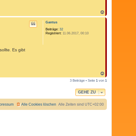
N
a
c
Gantus
h
o
Beiträge:
32
b
Registriert:
11.06.2017, 00:10
e
n
ollte. Es gibt
N
a
3 Beiträge • Seite
1
von
1
c
h
o
GEHE ZU
b
e
n
pressum
Alle Cookies löschen
Alle Zeiten sind
UTC+02:00