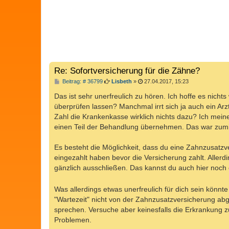
Re: Sofortversicherung für die Zähne?
B
Beitrag: # 36799
Lisbeth
»
27.04.2017, 15:23
e
i
Das ist sehr unerfreulich zu hören. Ich hoffe es nicht
t
überprüfen lassen? Manchmal irrt sich ja auch ein Arzt
r
a
Zahl die Krankenkasse wirklich nichts dazu? Ich mei
g
einen Teil der Behandlung übernehmen. Das war zumi
Es besteht die Möglichkeit, dass du eine Zahnzusatzv
eingezahlt haben bevor die Versicherung zahlt. Allerd
gänzlich ausschließen. Das kannst du auch hier noch
Was allerdings etwas unerfreulich für dich sein könnt
"Wartezeit" nicht von der Zahnzusatzversicherung ab
sprechen. Versuche aber keinesfalls die Erkrankun
Problemen.