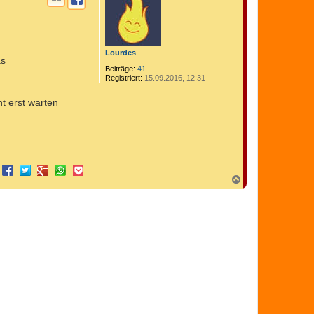
Lourdes
as
Beiträge:
41
Registriert:
15.09.2016, 12:31
ht erst warten
N
a
c
h
o
b
e
n