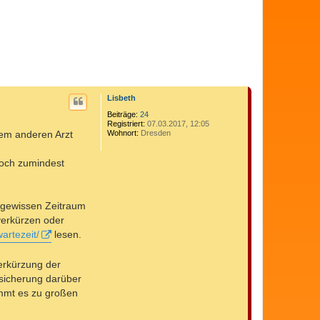
Lisbeth
Beiträge:
24
Registriert:
07.03.2017, 12:05
inem anderen Arzt
Wohnort:
Dresden
doch zumindest
n gewissen Zeitraum
 verkürzen oder
artezeit/
lesen.
Verkürzung der
rsicherung darüber
mmt es zu großen