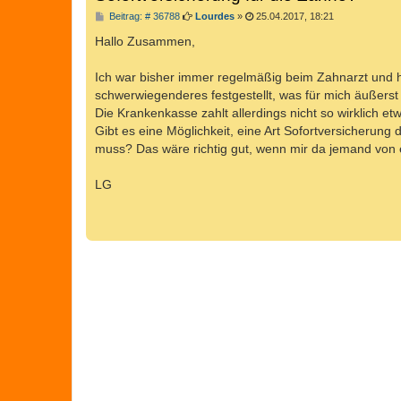
B
Beitrag: # 36788
Lourdes
»
25.04.2017, 18:21
e
i
Hallo Zusammen,
t
r
a
Ich war bisher immer regelmäßig beim Zahnarzt und 
g
schwerwiegenderes festgestellt, was für mich äußerst
Die Krankenkasse zahlt allerdings nicht so wirklich etw
Gibt es eine Möglichkeit, eine Art Sofortversicherung 
muss? Das wäre richtig gut, wenn mir da jemand von 
LG