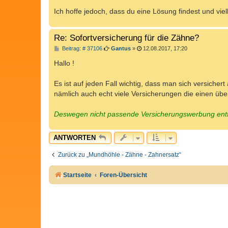
Ich hoffe jedoch, dass du eine Lösung findest und viel
Re: Sofortversicherung für die Zähne?
B
Beitrag: # 37106
Gantus
»
12.08.2017, 17:20
e
i
Hallo !
t
r
a
Es ist auf jeden Fall wichtig, dass man sich versicher
g
nämlich auch echt viele Versicherungen die einen übe
Deswegen nicht passende Versicherungswerbung entf
ANTWORTEN
Zurück zu „Mundhöhle - Zähne - Zahnersatz“
Startseite
Foren-Übersicht